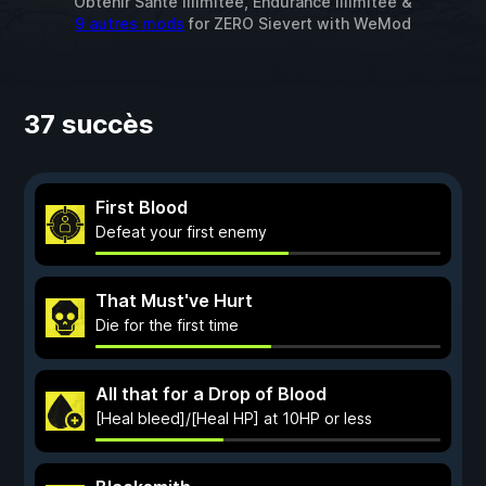
Obtenir Santé illimitée, Endurance Illimitée &
9 autres mods
for
ZERO Sievert
with
WeMod
37 succès
First Blood
Defeat your first enemy
That Must've Hurt
Die for the first time
All that for a Drop of Blood
[Heal bleed]/[Heal HP] at 10HP or less