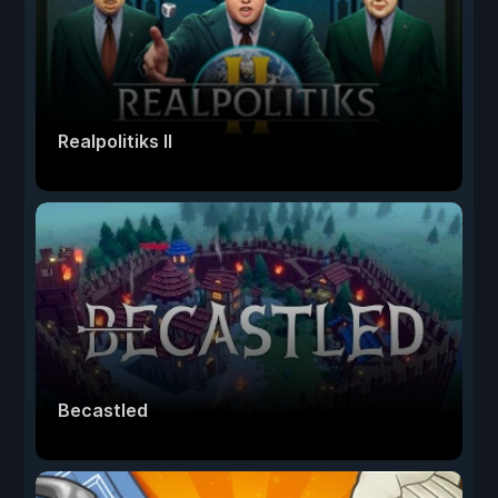
Realpolitiks II
Becastled