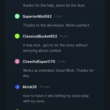
thanks for the help, amon bit the dust.
SuperiorMist582
13 juil.
Thanks to the developer. Works perfect.
ClassicalBucket852
18 juin
it was nice , got to do the story without
worrying about combat
CheerfulExpert170
6 déc.
Works as intended, Great Work, Thanks for
this.
Alrick26
30 sept.
nice to have it why letting my niece play
with my save..