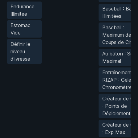
Endurance
Baseball : Balle
Illimitée
Illimitées
Estomac
Baseball :
Vide
Maximum de
Coups de Circui
Définir le
niveau
Au bâton : Sco
d'ivresse
Maximal
Entraînement
RIZAP : Geler le
Chronomètre
Créateur de Cla
: Points de
Déploiement M
Créateur de Cla
: Exp Max