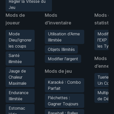
Régler la Vitesse du
Jeu
Mods de
Mods
Mods de
joueur
d’inventaire
statisti
Mode
Utilisation d'Arme
Modifier
Dieu/Ignorer
Illimitée
l'EXP (T
les coups
les Type
Objets Illimités
Santé
Mods
Modifier l'argent
illimitée
d’ennem
Jauge de
Mods de jeu
Chaleur
Tueries 
Karaoké : Combo
Maximale
Un Coup
Parfait
Endurance
Multiplic
Fléchettes :
Illimitée
de Dégâ
Gagner Toujours
Estomac
Baseball : Balles