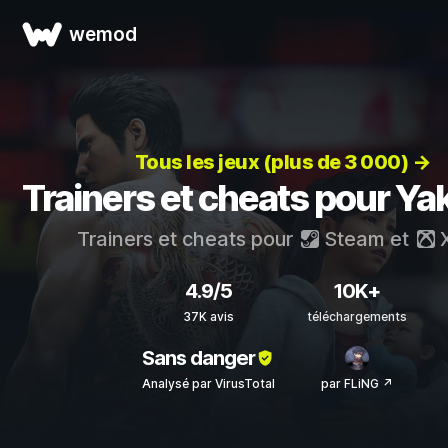
wemod
Tous les jeux (plus de 3 000) →
Trainers et cheats pour Ya
Trainers et cheats pour
Steam
et
X
4.9/5
10K+
37K avis
téléchargements
Sans danger
Analysé par VirusTotal
par FLiNG ↗