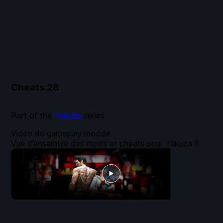
Cheats
28
Part of the
Yakuza
series
Vidéo de gameplay moddé
Vue d’ensemble des mods et cheats pour Yakuza 6