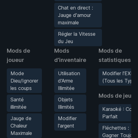
Chat en direct :
Jauge d'amour
maximale
Régler la Vitesse
du Jeu
Mods de
Mods
Mods de
joueur
d’inventaire
statistiques
Mode
Utilisation
Modifier l'EXP
Dieu/Ignorer
d'Arme
(Tous les Types
les coups
Illimitée
Mods de jeu
Santé
Objets
illimitée
Illimités
Karaoké : Com
Parfait
Jauge de
Modifier
Chaleur
l'argent
Fléchettes :
Maximale
Gagner Toujour