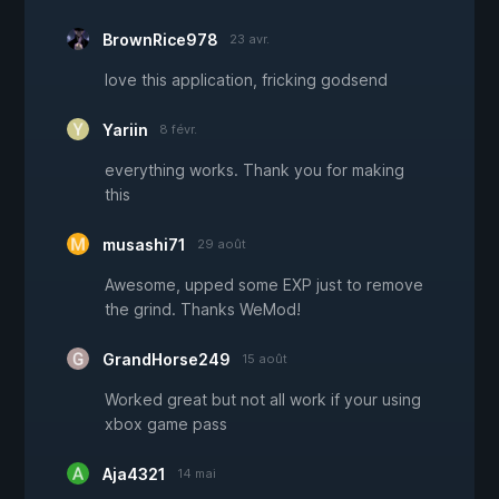
BrownRice978
23 avr.
love this application, fricking godsend
Yariin
8 févr.
everything works. Thank you for making
this
musashi71
29 août
Awesome, upped some EXP just to remove
the grind. Thanks WeMod!
GrandHorse249
15 août
Worked great but not all work if your using
xbox game pass
Aja4321
14 mai