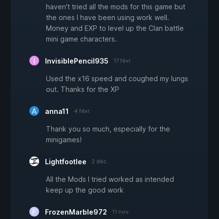
haven't tried all the mods for this game but
the ones I have been using work well.
Money and EXP to level up the Clan battle
mini game characters.
InvisiblePencil935
17 févr.
Used the x16 speed and coughed my lungs
out. Thanks for the XP
anna11
4 févr.
Thank you so much, especially for the
minigames!
Lightfootlee
2 déc.
All the Mods I tried worked as intended
keep up the good work
FrozenMarble972
11 nov.