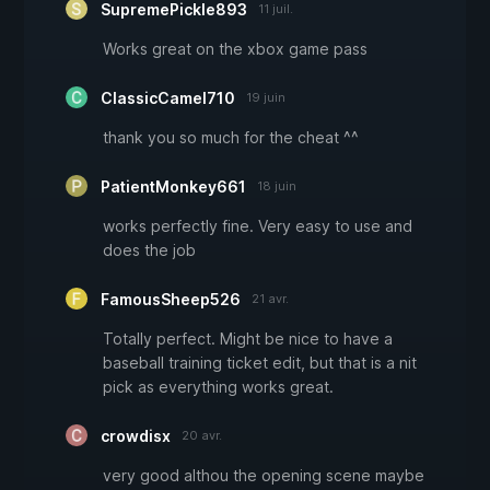
SupremePickle893
11 juil.
Works great on the xbox game pass
ClassicCamel710
19 juin
thank you so much for the cheat ^^
PatientMonkey661
18 juin
works perfectly fine. Very easy to use and
does the job
FamousSheep526
21 avr.
Totally perfect. Might be nice to have a
baseball training ticket edit, but that is a nit
pick as everything works great.
crowdisx
20 avr.
very good althou the opening scene maybe