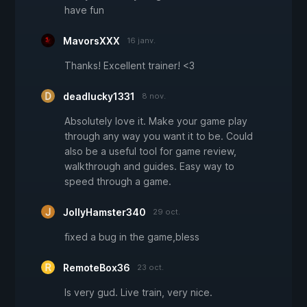
have fun
MavorsXXX
16 janv.
Thanks! Excellent trainer! <3
deadlucky1331
8 nov.
Absolutely love it. Make your game play
through any way you want it to be. Could
also be a useful tool for game review,
walkthrough and guides. Easy way to
speed through a game.
JollyHamster340
29 oct.
fixed a bug in the game,bless
RemoteBox36
23 oct.
Is very gud. Live train, very nice.