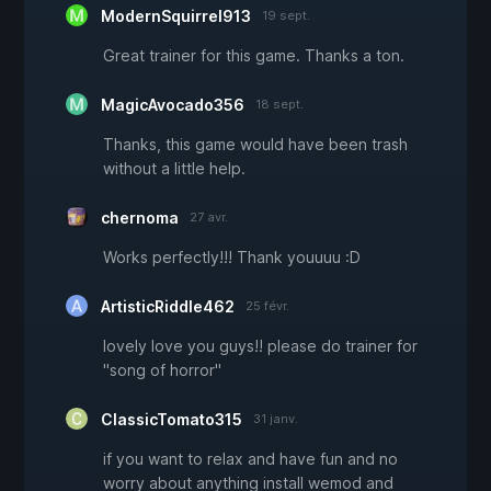
ModernSquirrel913
19 sept.
Great trainer for this game. Thanks a ton.
MagicAvocado356
18 sept.
Thanks, this game would have been trash
without a little help.
chernoma
27 avr.
Works perfectly!!! Thank youuuu :D
ArtisticRiddle462
25 févr.
lovely love you guys!! please do trainer for
"song of horror"
ClassicTomato315
31 janv.
if you want to relax and have fun and no
worry about anything install wemod and