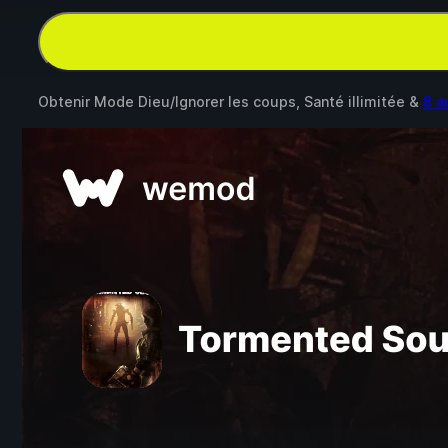
Obtenir Mode Dieu/Ignorer les coups, Santé illimitée &
8 a