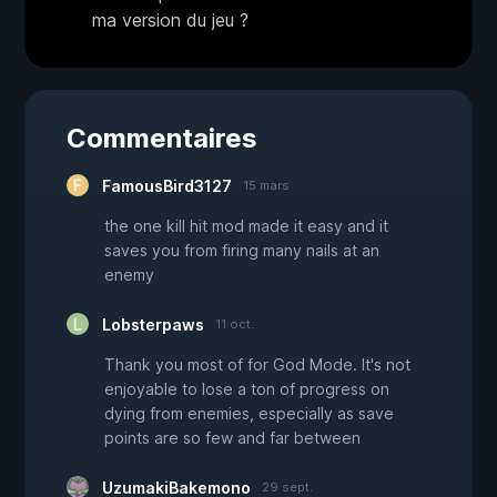
ma version du jeu ?
Commentaires
FamousBird3127
15 mars
the one kill hit mod made it easy and it
saves you from firing many nails at an
enemy
Lobsterpaws
11 oct.
Thank you most of for God Mode. It's not
enjoyable to lose a ton of progress on
dying from enemies, especially as save
points are so few and far between
UzumakiBakemono
29 sept.