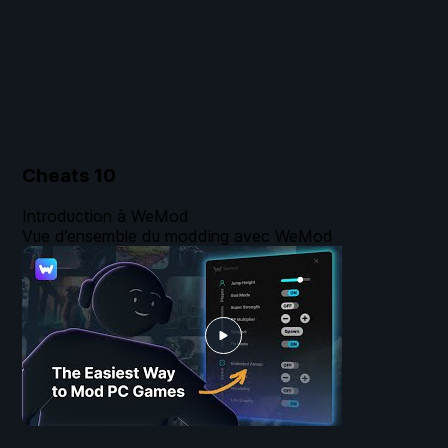
Cheats
10
Introduction à WeMod
Vue d’ensemble du modding avec WeMod