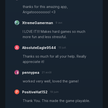
thanks for this amazing app,
Arigatoooooooo! <3
XtremeGamerman
9 avr.
I LOVE IT!!! Makes hard games so much
more fun and less stressful.
AbsoluteEagle9544
13 juil.
Thanks so much for all your help. Really
appreciate it!
pennypea
21 août
worked very well, loved the game!
PositiveHat152
19 juin
Thank You. This made the game playable.