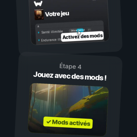
Votre jeu
Activé
Désactivé
Santé illimitée
Activez des mods
Endurance illimitée
Étape 4
Jouez avec des mods !
✓ Mods activés