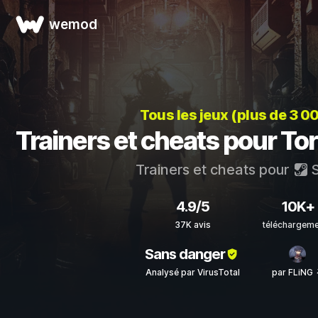
wemod
Tous les jeux (plus de 3 0
Trainers et cheats pour T
Trainers et cheats pour
S
4.9/5
10K+
37K avis
téléchargem
Sans danger
Analysé par VirusTotal
par FLiNG