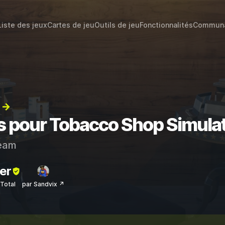
Liste des jeux
Cartes de jeu
Outils de jeu
Fonctionnalités
Commun
) →
ts pour Tobacco Shop Simula
eam
er
sTotal
par Sandvix ↗