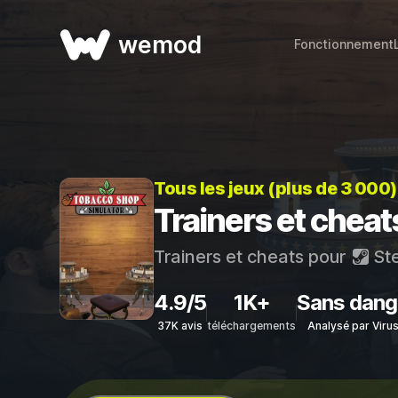
wemod
Fonctionnement
Tous les jeux (plus de 3 000
Trainers et chea
Trainers et cheats pour
St
4.9/5
1K+
Sans dang
37K avis
téléchargements
Analysé par Viru