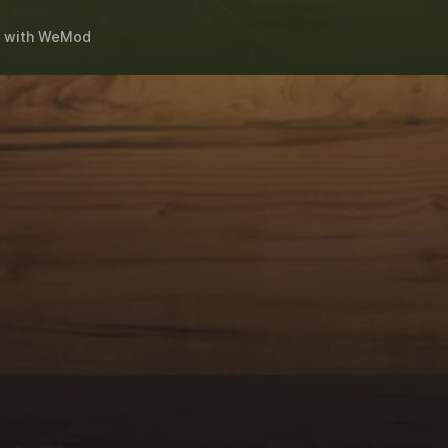
with
WeMod