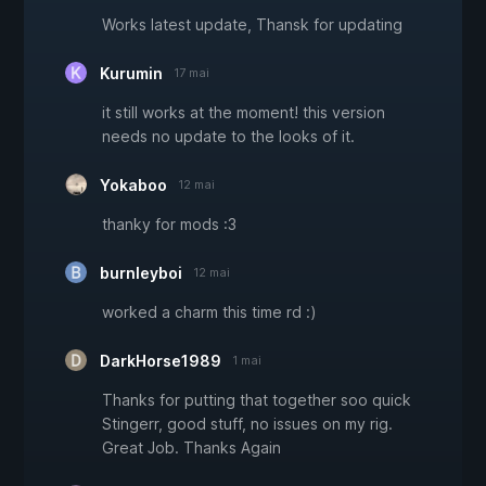
Works latest update, Thansk for updating
Kurumin
17 mai
it still works at the moment! this version
needs no update to the looks of it.
Yokaboo
12 mai
thanky for mods :3
burnleyboi
12 mai
worked a charm this time rd :)
DarkHorse1989
1 mai
Thanks for putting that together soo quick
Stingerr, good stuff, no issues on my rig.
Great Job. Thanks Again