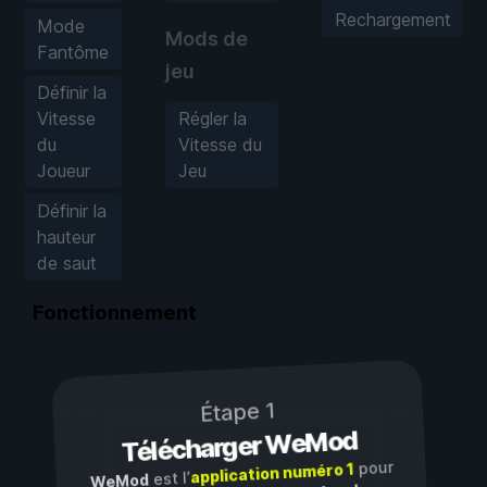
Rechargement
Mode
Mods de
Fantôme
jeu
Définir la
Vitesse
Régler la
du
Vitesse du
Joueur
Jeu
Définir la
hauteur
de saut
Fonctionnement
Étape 1
Télécharger WeMod
pour
application numéro 1
est l’
WeMod