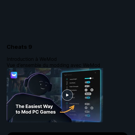
Cheats
9
Introduction à WeMod
Vue d’ensemble du modding avec WeMod