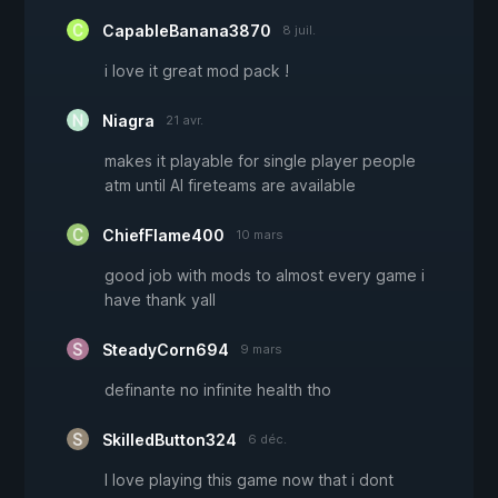
CapableBanana3870
8 juil.
i love it great mod pack !
Niagra
21 avr.
makes it playable for single player people
atm until AI fireteams are available
ChiefFlame400
10 mars
good job with mods to almost every game i
have thank yall
SteadyCorn694
9 mars
definante no infinite health tho
SkilledButton324
6 déc.
I love playing this game now that i dont