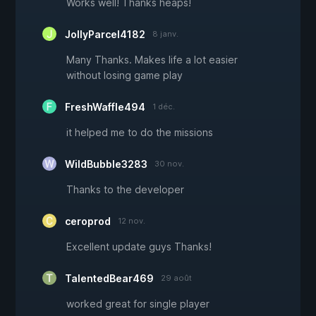
Works well! Thanks heaps!
JollyParcel4182
8 janv.
Many Thanks. Makes life a lot easier
without losing game play
FreshWaffle494
1 déc.
it helped me to do the missions
WildBubble3283
30 nov.
Thanks to the developer
ceroprod
12 nov.
Excellent update guys Thanks!
TalentedBear469
29 août
worked great for single player