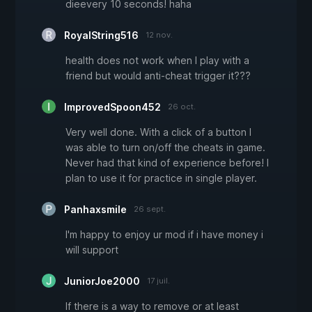
dieevery 10 seconds! haha
RoyalString516
12 nov.
health does not work when I play with a
friend but would anti-cheat trigger it???
ImprovedSpoon452
26 oct.
Very well done. With a click of a button I
was able to turn on/off the cheats in game.
Never had that kind of experience before! I
plan to use it for practice in single player.
Panhaxsmile
26 sept.
I'm happy to enjoy ur mod if i have money i
will support
JuniorJoe2000
17 juil.
If there is a way to remove or at least