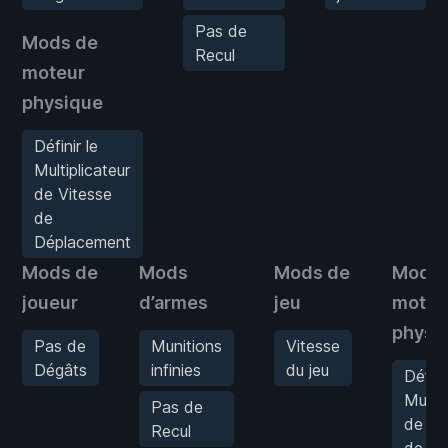
Pas de
Mods de
Recul
moteur
physique
Définir le
Multiplicateur
de Vitesse
de
Déplacement
Mods de
Mods
Mods de
Mods 
joueur
d’armes
jeu
moteu
physi
Pas de
Munitions
Vitesse
Dégâts
infinies
du jeu
Défini
Multip
Pas de
de Vi
Recul
de