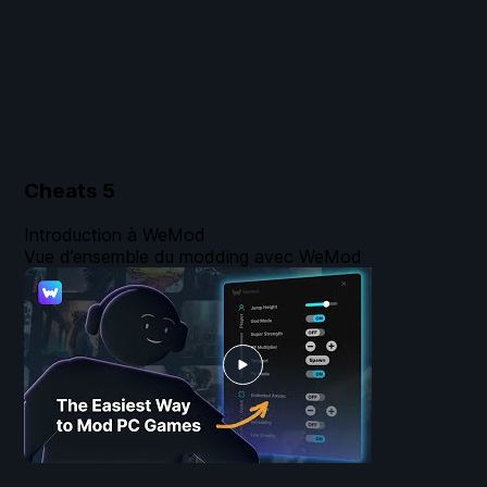
Cheats
5
Introduction à WeMod
Vue d’ensemble du modding avec WeMod