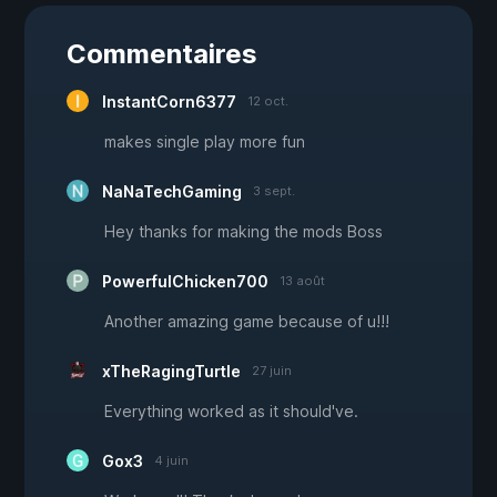
Commentaires
InstantCorn6377
12 oct.
makes single play more fun
NaNaTechGaming
3 sept.
Hey thanks for making the mods Boss
PowerfulChicken700
13 août
Another amazing game because of u!!!
xTheRagingTurtle
27 juin
Everything worked as it should've.
Gox3
4 juin