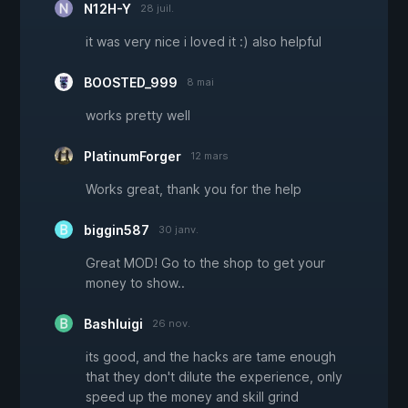
N12H-Y
28 juil.
it was very nice i loved it :) also helpful
BOOSTED_999
8 mai
works pretty well
PlatinumForger
12 mars
Works great, thank you for the help
biggin587
30 janv.
Great MOD! Go to the shop to get your
money to show..
Bashluigi
26 nov.
its good, and the hacks are tame enough
that they don't dilute the experience, only
speed up the money and skill grind