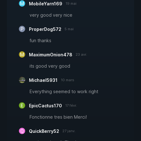
MobileYarn169
19 mai
very good very nice
ProperDog572
5 mai
fun thanks
MaximumOnion478
23 avr.
its good very good
Michael5931
10 mars
Everything seemed to work right
EpicCactus170
17 févr.
Fonctionne tres bien Merci!
QuickBerry52
27 janv.