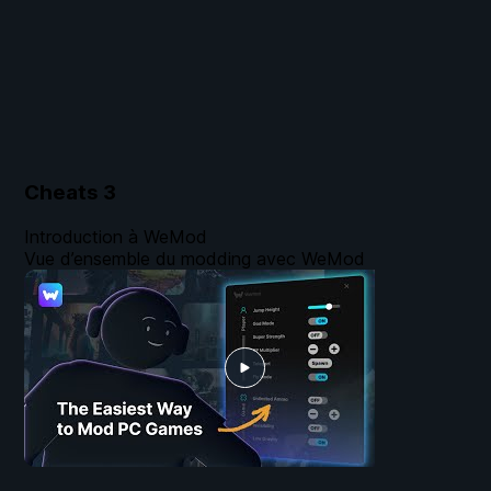
Cheats
3
Introduction à WeMod
Vue d’ensemble du modding avec WeMod