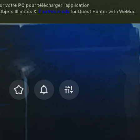
sur votre
PC
pour télécharger l’application
Objets Illimités &
7 autres mods
for
Quest Hunter
with
WeMod