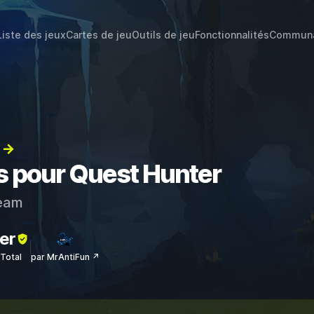
Liste des jeux
Cartes de jeu
Outils de jeu
Fonctionnalités
Commun
) →
ts pour Quest Hunter
eam
er
sTotal
par MrAntiFun ↗