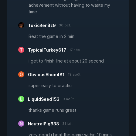
achevement without having to waste my
time
ToxicBenitz9
30 oct.
Beat the game in 2 min
TypicalTurkey617
17 déc.
i get to finish line at about 20 second
ObviousShoe481
19 août
super easy to practic
LiquidSeed153
9 août
thanks game runs great
NeutralPig638
31 juil.
very good i beat the game within 10 mins