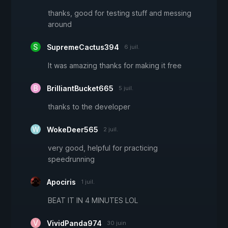
thanks, good for testing stuff and messing
around
SupremeCactus394
6 juil.
It was amazing thanks for making it free
BrilliantBucket665
5 juil.
thanks to the developer
WokeDeer565
2 juil.
very good, helpful for practicing
speedrunning
Apociris
1 juil.
BEAT IT IN 4 MINUTES LOL
VividPanda974
30 juin