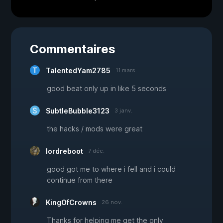
Commentaires
TalentedYam2785
11 mars
good beat only up in like 5 seconds
SubtleBubble3123
3 janv.
the hacks / mods were great
lordreboot
7 déc.
good got me to where i fell and i could
continue from there
KingOfCrowns
26 nov.
Thanks for helping me get the only