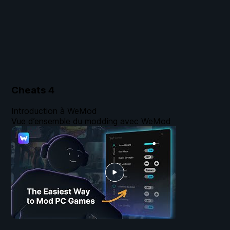
Cheats
4
Introduction à WeMod
Vue d’ensemble du modding avec WeMod