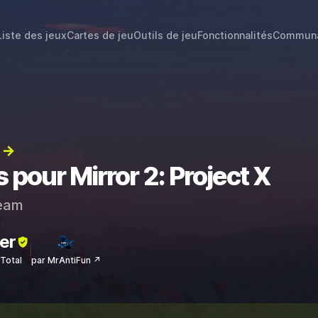
Liste des jeux
Cartes de jeu
Outils de jeu
Fonctionnalités
Commun
) →
 pour Mirror 2: Project X
eam
er
sTotal
par MrAntiFun ↗