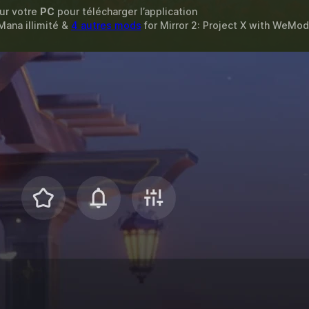
sur votre
PC
pour télécharger l’application
 Mana illimité &
4 autres mods
for
Mirror 2: Project X
with
WeMod