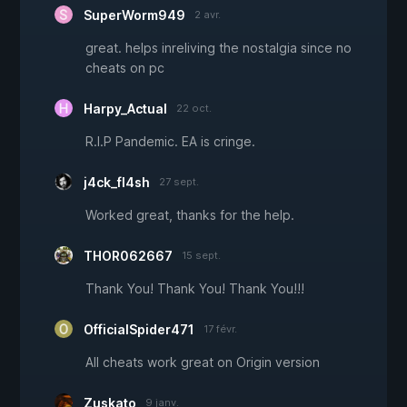
SuperWorm949
2 avr.
great. helps inreliving the nostalgia since no
cheats on pc
Harpy_Actual
22 oct.
R.I.P Pandemic. EA is cringe.
j4ck_fl4sh
27 sept.
Worked great, thanks for the help.
THOR062667
15 sept.
Thank You! Thank You! Thank You!!!
OfficialSpider471
17 févr.
All cheats work great on Origin version
Zuskato
9 janv.