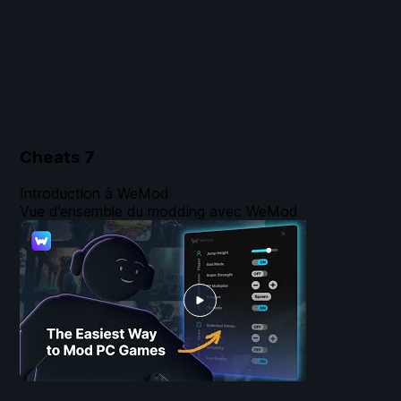
Cheats
7
Introduction à WeMod
Vue d’ensemble du modding avec WeMod