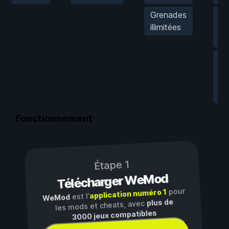
Grenades
Sa
illimitées
vé
ill
Mu
de
vé
ill
Fonctionnement
Étape 1
Télécharger WeMod
pour
application numéro 1
est l’
WeMod
plus de
les mods et cheats, avec
3000 jeux compatibles