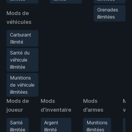
Grenades
Mods de
illimitées
véhicules
Carburant
Illimité
Santé du
véhicule
illimitée
Munitions
de véhicule
illimitées
Mods de
Mods
Mods
Mo
joueur
d’inventaire
d’armes
véh
Santé
Argent
Munitions
Ca
illimitée
illimité
illimitées
Ill