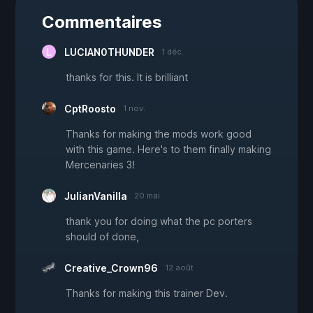
Commentaires
LUCIAN0THUNDER
1 déc.
thanks for this. It is brilliant
CptRoosto
1 nov.
Thanks for making the mods work good
with this game. Here's to them finally making
Mercenaries 3!
JulianVanilla
20 mai
thank you for doing what the pc porters
should of done,
Creative_Crown96
12 août
Thanks for making this trainer Dev.