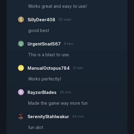
Works great and easy to use!
SillyDeer408
30 sept.
good best
UrgentSnail567
6 févr.
This is a blast to use.
ManualOctopus784
31 déc.
Works perfectly!
RayzorBlades
28 nov.
Made the game way more fun
SerenityStahlwakur
24 nov.
fun alot