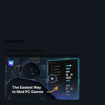
Cheats
5
Introduction à WeMod
Vue d’ensemble du modding avec WeMod