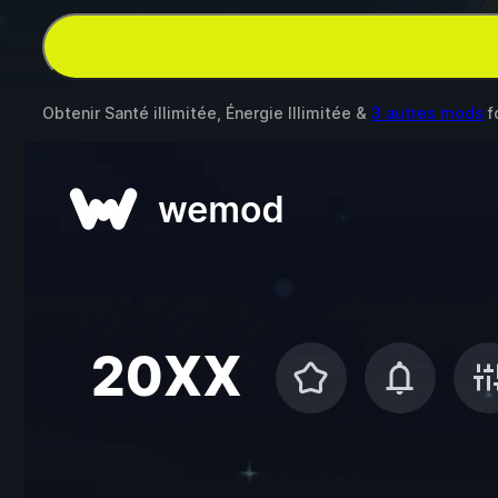
Obtenir Santé illimitée, Énergie Illimitée &
3 autres mods
f