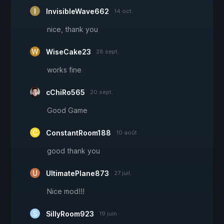
InvisibleWave662
14 oct.
nice, thank you
WiseCake23
28 sept.
works fine
cChiRo565
20 sept.
Good Game
ConstantRoom188
10 août
good thank you
UltimatePlane873
27 juil.
Nice mod!!!
SillyRoom923
19 juin