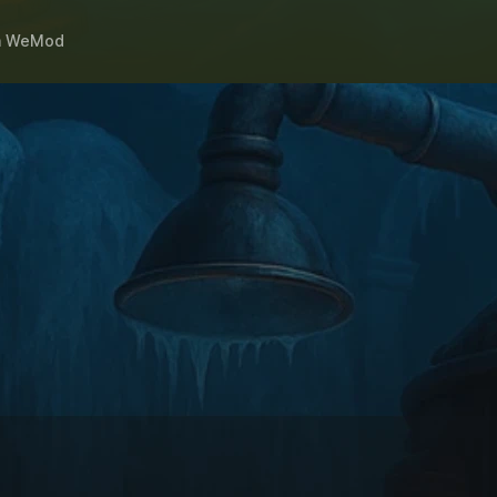
h
WeMod