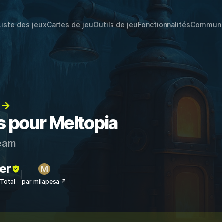
Liste des jeux
Cartes de jeu
Outils de jeu
Fonctionnalités
Commun
) →
s pour Meltopia
eam
er
sTotal
par milapesa ↗