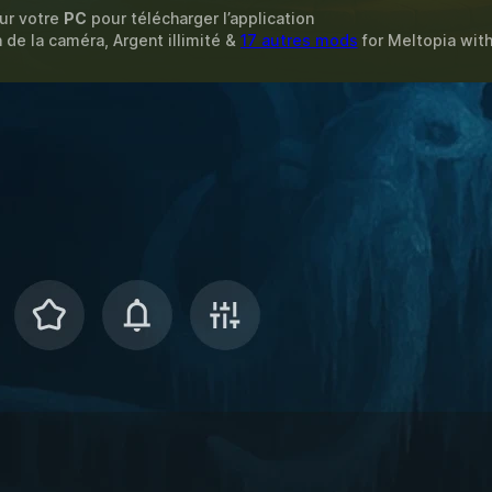
sur votre
PC
pour télécharger l’application
de la caméra, Argent illimité &
17 autres mods
for
Meltopia
wit