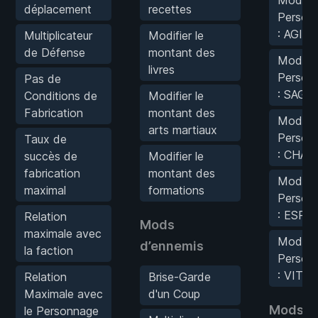
déplacement
recettes
Person
: AGI
Multiplicateur
Modifier le
de Défense
montant des
Modifie
livres
Person
Pas de
: SAG
Conditions de
Modifier le
Fabrication
montant des
Modifie
arts martiaux
Person
Taux de
: CHA
succès de
Modifier le
fabrication
montant des
Modifie
maximal
formations
Person
: ESP
Relation
Mods
maximale avec
Modifie
d’ennemis
la faction
Person
: VIT
Relation
Brise-Garde
Maximale avec
d'un Coup
Mods de
le Personnage