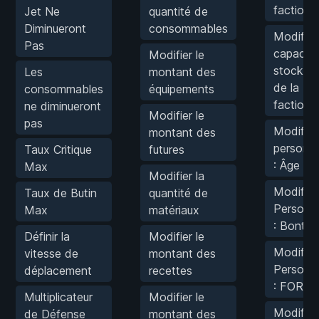
faction
Jet Ne
quantité de
Diminueront
consommables
Modifier 
Pas
capacité
Modifier le
stockag
Les
montant des
de la
consommables
équipements
faction
ne diminueront
Modifier le
pas
Modifier 
montant des
personn
Taux Critique
futures
: Âge
Max
Modifier la
Modifier
Taux de Butin
quantité de
Personn
Max
matériaux
: Bonté
Définir la
Modifier le
Modifier
vitesse de
montant des
Personn
déplacement
recettes
: FOR
Multiplicateur
Modifier le
Modifier
de Défense
montant des