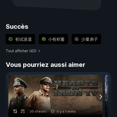
Succès
初试派遣
小有积蓄
少量弟子
Tout afficher (43)
Vous pourriez aussi aimer
35 cheats
il y a 1 mois