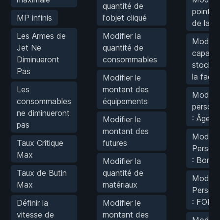
quantité de
point d
MP infinis
l'objet cliqué
de la f
Les Armes de
Modifier la
Modifier
Jet Ne
quantité de
capacit
Diminueront
consommables
stocka
Pas
la facti
Modifier le
Les
montant des
Modifier
consommables
équipements
person
ne diminueront
: Âge
Modifier le
pas
montant des
Modifie
Taux Critique
futures
Person
Max
: Bonté
Modifier la
Taux de Butin
quantité de
Modifie
Max
matériaux
Person
: FOR
Définir la
Modifier le
vitesse de
montant des
Modifie