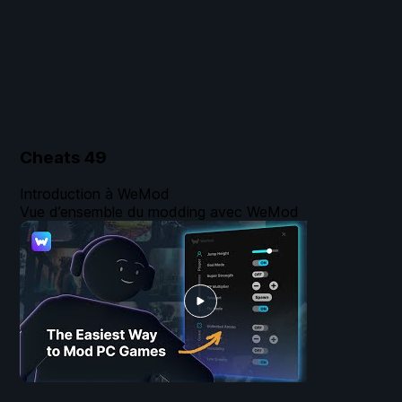
Cheats
49
Introduction à WeMod
Vue d’ensemble du modding avec WeMod