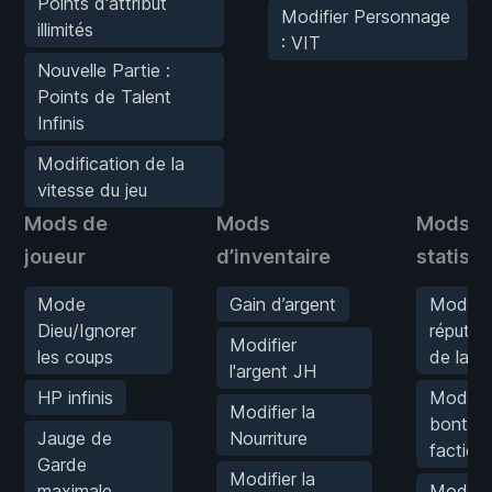
Points d'attribut
Modifier Personnage
illimités
: VIT
Nouvelle Partie :
Points de Talent
Infinis
Modification de la
vitesse du jeu
Mods de
Mods
Mods d
joueur
d’inventaire
statist
Mode
Gain d’argent
Modifier
Dieu/Ignorer
réputat
Modifier
les coups
de la f
l'argent JH
HP infinis
Modifier
Modifier la
bonté d
Jauge de
Nourriture
faction
Garde
Modifier la
maximale
Modifier