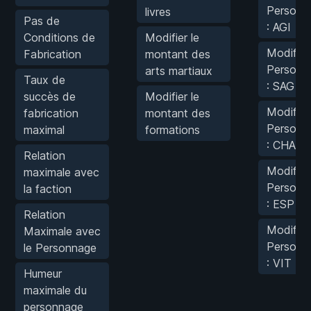
Personn
livres
Pas de
: AGI
Conditions de
Modifier le
Modifier
Fabrication
montant des
Personn
arts martiaux
Taux de
: SAG
succès de
Modifier le
Modifier
fabrication
montant des
Personn
maximal
formations
: CHA
Relation
Modifier
maximale avec
Personn
la faction
: ESP
Relation
Modifier
Maximale avec
Personn
le Personnage
: VIT
Humeur
maximale du
personnage