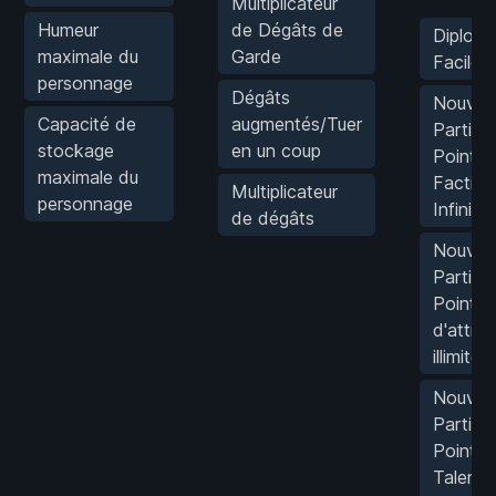
Multiplicateur
Humeur
de Dégâts de
Diploma
maximale du
Garde
Facile
personnage
Dégâts
Nouvell
Capacité de
augmentés/Tuer
Partie :
stockage
en un coup
Points 
maximale du
Faction
Multiplicateur
personnage
Infinis
de dégâts
Nouvell
Partie :
Points
d'attrib
illimités
Nouvell
Partie :
Points 
Talent