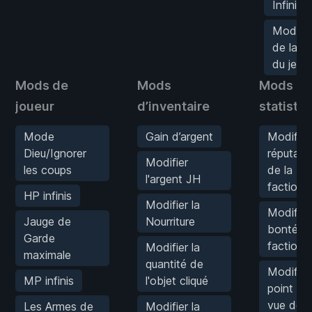
Infinis
Modific
de la v
du jeu
Mods de
Mods
Mods de
joueur
d’inventaire
statisti
Mode
Gain d’argent
Modifier 
Dieu/Ignorer
réputati
Modifier
les coups
de la
l'argent JH
faction
HP infinis
Modifier la
Modifier 
Jauge de
Nourriture
bonté de
Garde
faction
Modifier la
maximale
quantité de
Modifier 
MP infinis
l'objet cliqué
point de
vue de l
Les Armes de
Modifier la