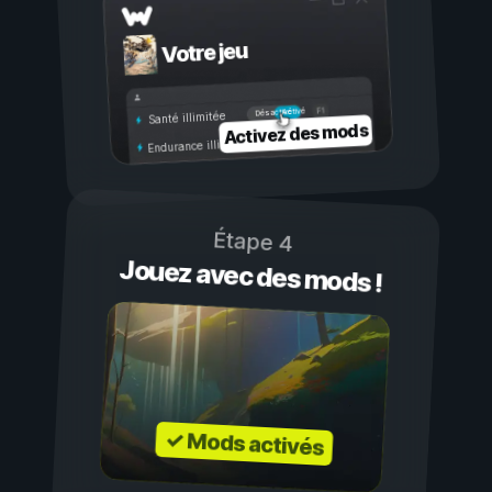
Votre jeu
Activé
Désactivé
Santé illimitée
Activez des mods
Endurance illimitée
Étape 4
Jouez avec des mods !
✓ Mods activés