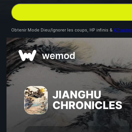
Obtenir Mode Dieu/Ignorer les coups, HP infinis &
47 autr