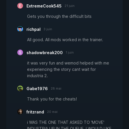
ExtremeCook545
21 juin
Gets you through the difficult bits
richpal
3 juin
All good. All mods worked in the trainer.
shadowbreak200
1 juin
it was very fun and wemod helped with me
experiencing the story cant wait for
industria 2.
Gabe1976
28 mai
Thank you for the cheats!
fritzrand
20 mai
i WAS THE ONE THAT ASKED TO 'MOVE'
INDUSTRIA UP IN THE QUEUE. I WOULD LIKE