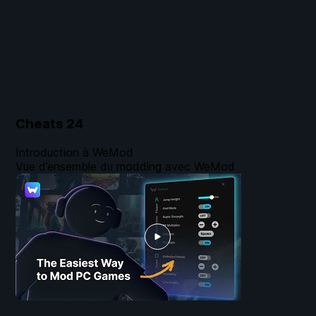
Cheats
24
Introduction à WeMod
Vue d’ensemble du modding avec WeMod