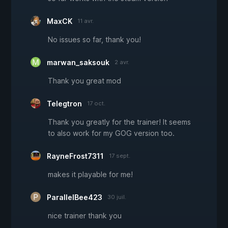
MaxCK
11 avr.
No issues so far, thank you!
marwan_saksouk
2 avr.
Thank you great mod
Telegtron
17 oct.
Thank you greatly for the trainer! It seems
to also work for my GOG version too.
RayneFrost7311
17 sept.
makes it playable for me!
ParallelBee423
30 juil.
nice trainer thank you