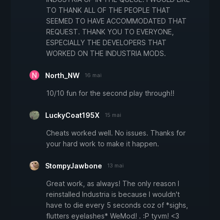
TO THANK ALL OF THE PEOPLE THAT
SEEMED TO HAVE ACCOMMODATED THAT
REQUEST. THANK YOU TO EVERYONE,
ESPECIALLY THE DEVELOPERS THAT
WORKED ON THE INDUSTRIA MODS.
North_NW
16 mai
10/10 fun for the second play through!!
LuckyCoat195X
15 mai
Cheats worked well. No issues. Thanks for
your hard work to make it happen.
StompyJawbone
13 mai
Great work, as always! The only reason I
reinstalled Industria is because I wouldn't
have to die every 5 seconds coz of *sighs,
flutters eyelashes* WeMod! . :P tyvm! <3