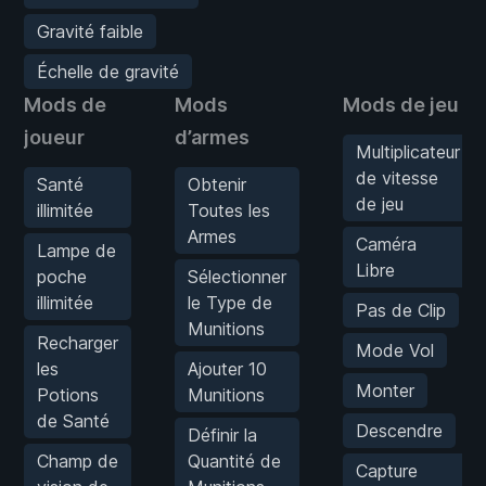
Gravité faible
Échelle de gravité
Mods de
Mods
Mods de jeu
joueur
d’armes
Multiplicateur
de vitesse
Santé
Obtenir
de jeu
illimitée
Toutes les
Armes
Caméra
Lampe de
Libre
poche
Sélectionner
illimitée
le Type de
Pas de Clip
Munitions
Recharger
Mode Vol
les
Ajouter 10
Monter
Potions
Munitions
de Santé
Descendre
Définir la
Champ de
Quantité de
Capture