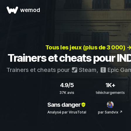
wemod
Tous les jeux (plus de 3 000) 
Trainers et cheats pour I
Trainers et cheats pour
Steam
,
Epic Ga
4.9/5
1K+
37K avis
téléchargements
Sans danger
Analysé par VirusTotal
par Sandvix ↗