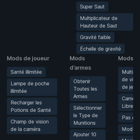
Super Saut
Multiplicateur de
Hauteur de Saut
Gravité faible
Échelle de gravité
Mods de joueur
Mods
Mods de
d’armes
Santé illimitée
Multipli
de vite
Obtenir
Lampe de poche
de jeu
Toutes les
illimitée
Armes
Caméra
Recharger les
Libre
Sélectionner
Potions de Santé
le Type de
Pas de 
Champ de vision
Munitions
de la caméra
Mode V
Ajouter 10