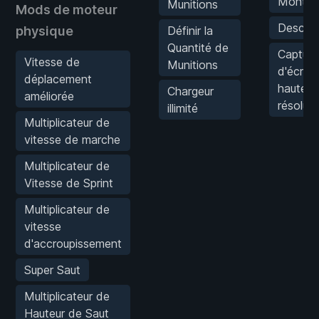
Monter
Munitions
Mods de moteur
Descen
physique
Définir la
Quantité de
Capture
Vitesse de
Munitions
d'écran
déplacement
haute
Chargeur
améliorée
résoluti
illimité
Multiplicateur de
vitesse de marche
Multiplicateur de
Vitesse de Sprint
Multiplicateur de
vitesse
d'accroupissement
Super Saut
Multiplicateur de
Hauteur de Saut