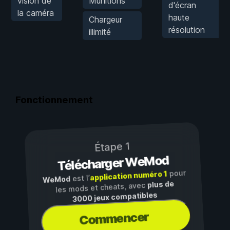
vision de
Munitions
d'écran
la caméra
haute
Chargeur
résolution
illimité
Fonctionnement
Étape 1
Télécharger WeMod
pour
application numéro 1
est l’
WeMod
plus de
les mods et cheats, avec
3000 jeux compatibles
Commencer