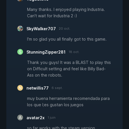
Many thanks. I enjoyed playing Industria.
Can't wait for Industria 2 :)
SkyWalker707
20 oct.
I'm so glad you all finally got to this game.
StunningZipper281
18 oct.
Thank you guys! It was a BLAST to play this
on Difficult setting and feel like Billy Bad-
Ass on the robots.
netwillis77
6 sept.
muy buena herramienta recomendada para
los que l;es gustan los juegos
avatar2x
1 juin
so far works with the steam version