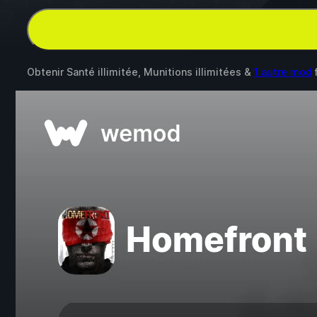
Obtenir Santé illimitée, Munitions illimitées &
1 autre mod