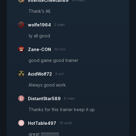
IntenseCheetah89
26 sept.
Thank's All.
wolfe1964
2 sept.
ty all good
Zane-CON
10 nov.
good game good trainer
AcidWolf72
3 oct.
Always good work
DistantStar589
8 sept.
Thanks for this trainer keep it up
HotTable497
19 août
great !!!!!!!!!!!!!!!