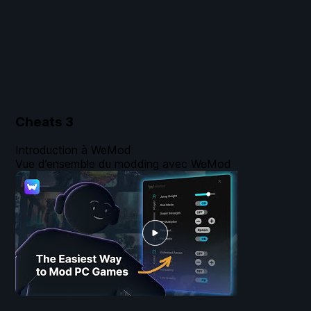
Cheats
3
Introduction à WeMod
Vue d’ensemble du modding avec WeMod