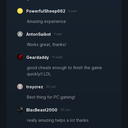
PowerfulSheep662
5 juin
Amazing experience
AntonSaibot
7 mai
Works great, thanks!
Geardaddy
11 sept.
good cheats enough to finish the game
quickly!! LOL
troycrez
30 juil.
Best thing for PC gaming!
BlacBeast2000
30 juil.
really amazing helps a lot thanks