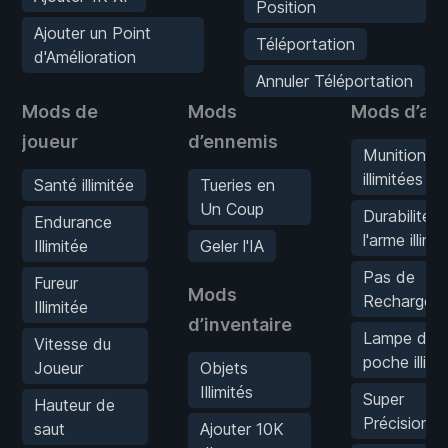
Position
Ajouter un Point
Téléportation
d'Amélioration
Annuler Téléportation
Mods de
Mods
Mods d’ar
joueur
d’ennemis
Munitions
illimitées
Santé illimitée
Tueries en
Un Coup
Durabilité d
Endurance
l'arme illimi
Illimitée
Geler l'IA
Pas de
Fureur
Mods
Rechargem
Illimitée
d’inventaire
Lampe de
Vitesse du
poche illimi
Joueur
Objets
Illimités
Super
Hauteur de
Précision
saut
Ajouter 10K