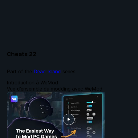
Cheats
22
Part of the
Dead Island
series
Introduction à WeMod
Vue d’ensemble du modding avec WeMod