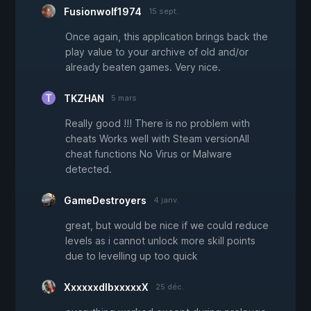
Fusionwolf1974
15 sept.
Once again, this application brings back the
play value to your archive of old and/or
already beaten games. Very nice.
TKZHAN
5 mars
Really good !!! There is no problem with
cheats Works well with Steam versionAll
cheat functions No Virus or Malware
detected.
GameDestroyers
4 janv.
great, but would be nice if we could reduce
levels as i cannot unlock more skill points
due to levelling up too quick
XxxxxxdIbxxxxxX
25 déc.