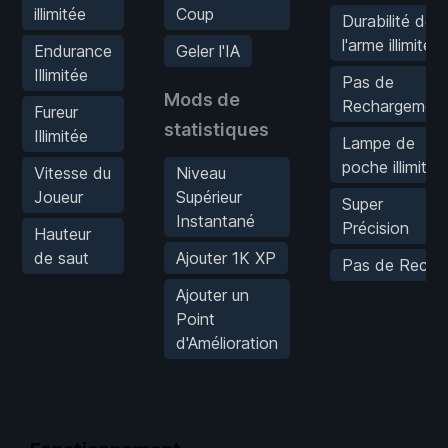
illimitée
Coup
Durabilité de
l'arme illimitée
Endurance
Geler l'IA
Illimitée
Pas de
Mods de
Rechargemen
Fureur
statistiques
Illimitée
Lampe de
poche illimitée
Vitesse du
Niveau
Joueur
Supérieur
Super
Instantané
Précision
Hauteur
de saut
Ajouter 1K XP
Pas de Recul
Ajouter un
Point
d'Amélioration