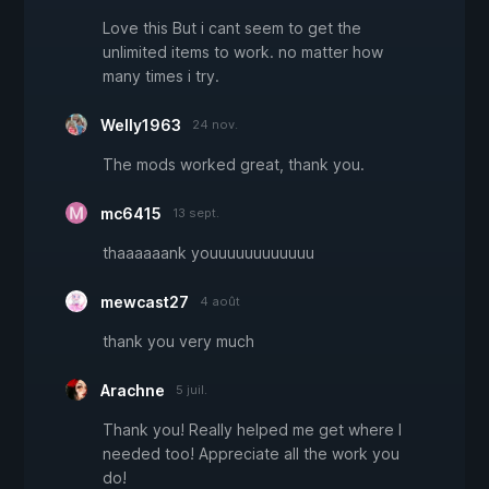
Love this But i cant seem to get the
unlimited items to work. no matter how
many times i try.
Welly1963
24 nov.
The mods worked great, thank you.
mc6415
13 sept.
thaaaaaank youuuuuuuuuuuu
mewcast27
4 août
thank you very much
Arachne
5 juil.
Thank you! Really helped me get where I
needed too! Appreciate all the work you
do!