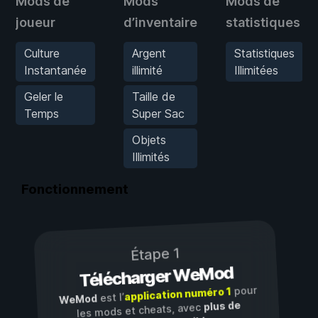
Mods de
Mods
Mods de
joueur
d’inventaire
statistiques
Culture
Argent
Statistiques
Instantanée
illimité
Illimitées
Geler le
Taille de
Temps
Super Sac
Objets
Illimités
Fonctionnement
Étape 1
Télécharger WeMod
pour
application numéro 1
est l’
WeMod
plus de
les mods et cheats, avec