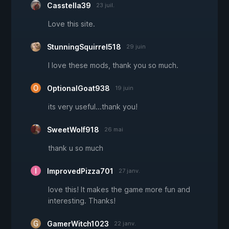
Casstella39
23 juil.
Love this site.
StunningSquirrel518
29 juin
I love these mods, thank you so much.
OptionalGoat938
19 juin
its very useful...thank you!
SweetWolf918
26 mai
thank u so much
ImprovedPizza701
27 janv.
love this! It makes the game more fun and
interesting. Thanks!
GamerWitch1023
22 janv.