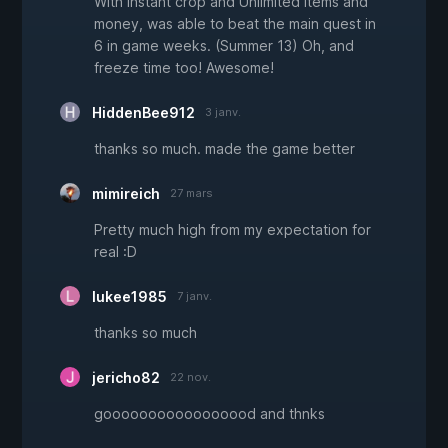
With Instant crop and Unlimited items and
money, was able to beat the main quest in
6 in game weeks. (Summer 13) Oh, and
freeze time too! Awesome!
HiddenBee912
3 janv.
thanks so much. made the game better
mimireich
27 mars
Pretty much high from my expectation for
real :D
lukee1985
7 janv.
thanks so much
jericho82
22 nov.
gooooooooooooooood and thnks