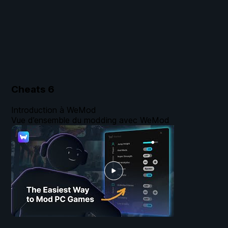
Cheats
6
Introduction à WeMod
Vue d’ensemble du modding avec WeMod