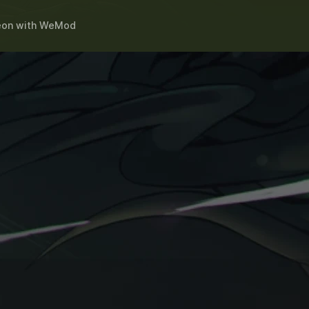
eon
with
WeMod