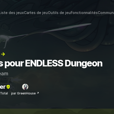
Liste des jeux
Cartes de jeu
Outils de jeu
Fonctionnalités
Commun
) →
ats pour ENDLESS Dungeon
eam
er
sTotal
par GreenHouse ↗