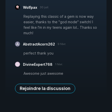
Wolfpax
30 juil.
Replaying this classic of a gem is now way
easier, thanks to the "god mode" switch! I
feel like I'm in my teens again lol.. Thanks so
much!
AbstractAcorn262
9 févr.
perfect thank you
DivineExpert768
1 févr.
Awesome just awesome
Rejoindre la discussion