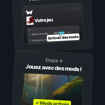
Votre jeu
Activé
Désactivé
Santé illimitée
Activez des mods
Endurance illimitée
Étape 4
Jouez avec des mods !
✓ Mods activés