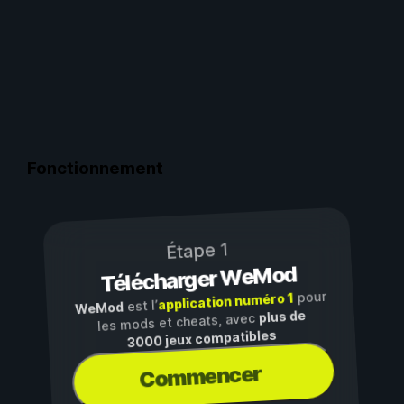
A
P
A
P
T
Fonctionnement
Étape 1
Télécharger WeMod
pour
application numéro 1
est l’
WeMod
plus de
les mods et cheats, avec
3000 jeux compatibles
Commencer