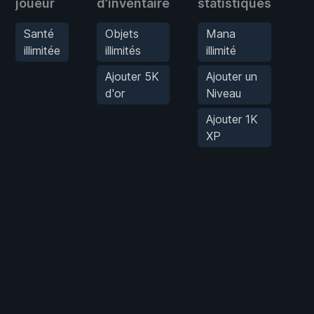
joueur
d’inventaire
statistiques
S
p
Santé
Objets
Mana
illimitée
illimités
illimité
R
I
Ajouter 5K
Ajouter un
d'or
Niveau
S
s
Ajouter 1K
XP
F
i
v
A
e
d
A
p
d