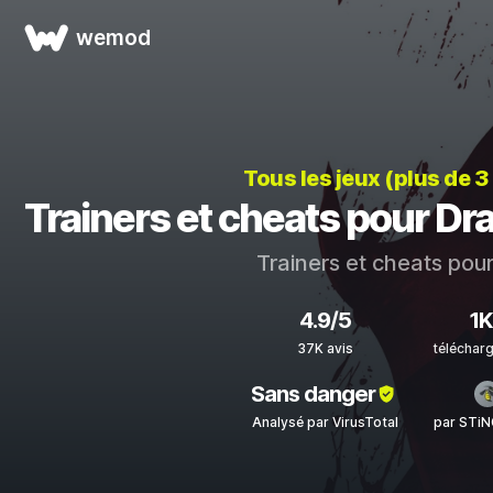
wemod
Tous les jeux (plus de 
Trainers et cheats pour Dr
Trainers et cheats pou
4.9/5
1
37K avis
téléchar
Sans danger
Analysé par VirusTotal
par STi