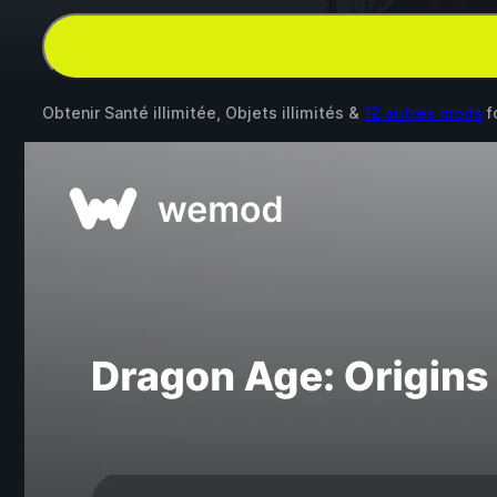
Obtenir Santé illimitée, Objets illimités &
12 autres mods
f