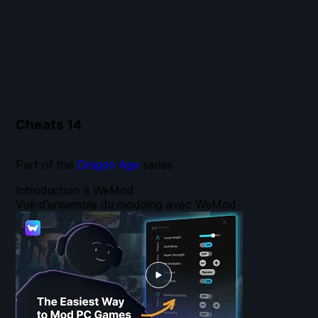
Cheats
14
Part of the
Dragon Age
series
Introduction à WeMod
Vue d’ensemble du modding avec WeMod