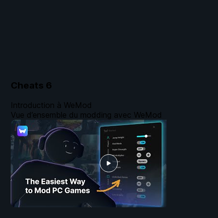
Cheats
6
Introduction à WeMod
Vue d’ensemble du modding avec WeMod