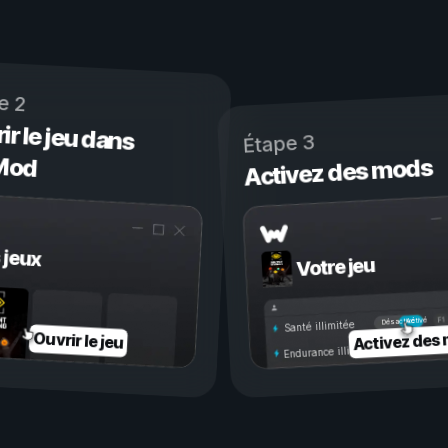
e 2
ir le jeu dans
Étape 3
Mod
Activez des mods
 jeux
Votre jeu
Activé
Désactivé
Santé illimitée
Activez des
Ouvrir le jeu
Endurance illimitée