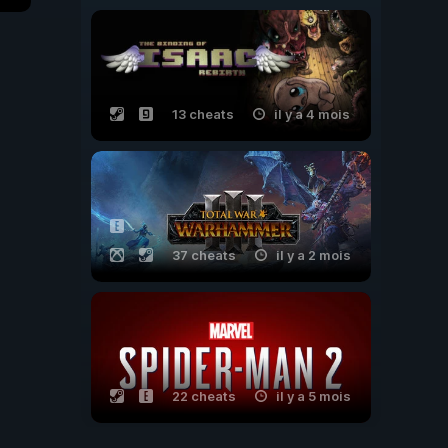
13 cheats
il y a 4 mois
37 cheats
il y a 2 mois
22 cheats
il y a 5 mois