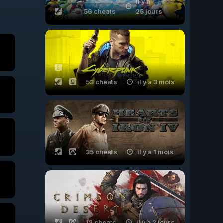
il y a
56 cheats
25 jours
53 cheats
il y a 3 mois
35 cheats
il y a 1 mois
12 cheats
il y a 2 jours