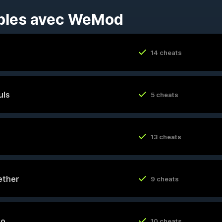
ibles avec WeMod
14 cheats
uls
5 cheats
13 cheats
ether
9 cheats
ro
10 cheats