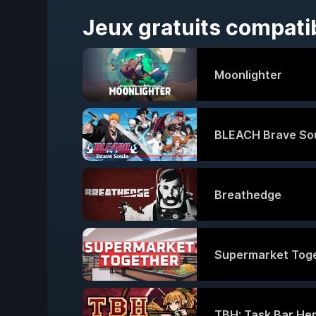
Jeux gratuits compat
Moonlighter
BLEACH Brave So
Breathedge
Supermarket Tog
TBH: Task Bar He