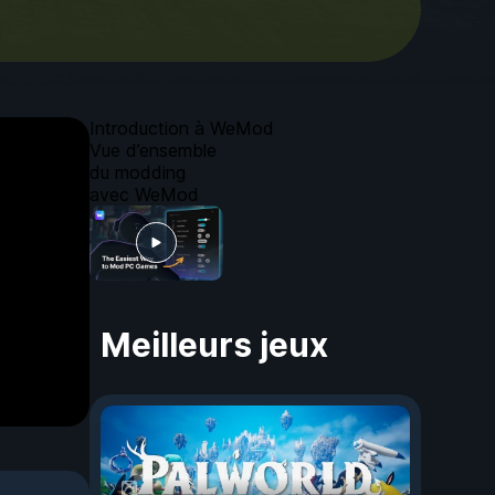
Introduction à WeMod
Vue d’ensemble
du modding
avec WeMod
Meilleurs jeux