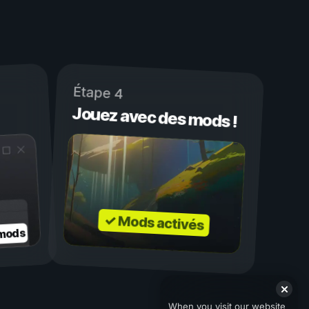
Étape 4
Jouez avec des mods !
✓ Mods activés
 mods
When you visit our website