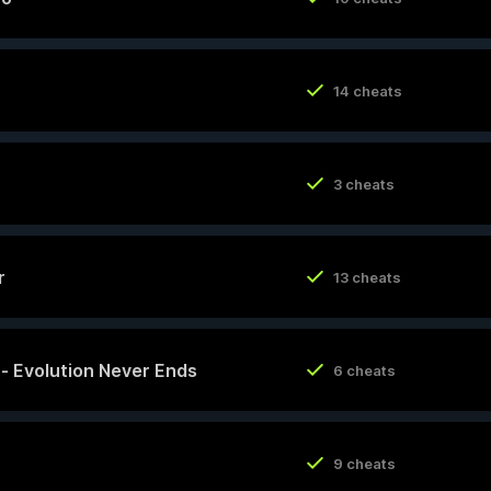
14 cheats
3 cheats
r
13 cheats
y - Evolution Never Ends
6 cheats
9 cheats