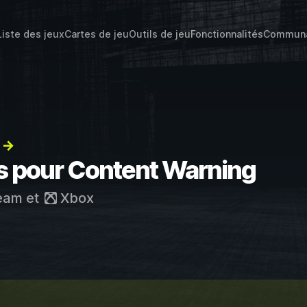
Liste des jeux
Cartes de jeu
Outils de jeu
Fonctionnalités
Commun
) →
ts pour Content Warning
eam
et
Xbox