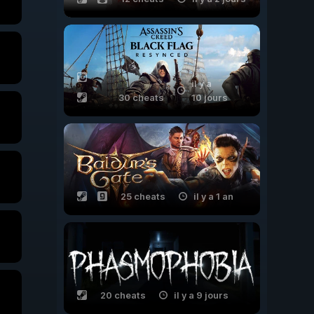
il y a
30 cheats
10 jours
25 cheats
il y a 1 an
20 cheats
il y a 9 jours