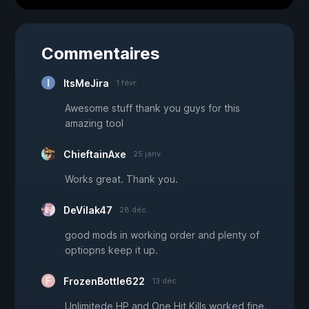
Commentaires
ItsMeJira
1 févr.
Awesome stuff thank you guys for this
amazing tool
ChieftainAxe
25 janv.
Works great. Thank you.
DeVilak47
28 déc.
good mods in working order and plenty of
optiopns keep it up.
FrozenBottle622
13 déc.
Unlimitede HP and One Hit Kills worked fine.