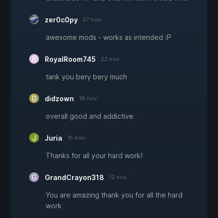
zer0c0py
27 nov.
awesome mods - works as intended :P
RoyalRoom745
22 nov.
tank you bery bery much
didzown
18 nov.
overall good and addictive
Juria
15 nov.
Thanks for all your hard work!
GrandCrayon318
12 nov.
You are amazing thank you for all the hard
work