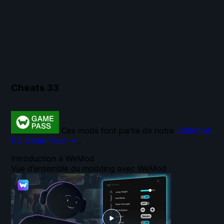
Cheats
33
Ces mods font partie de notre
collection
PC Game Pass →
.
Introduction à WeMod
Vue d’ensemble du modding avec WeMod