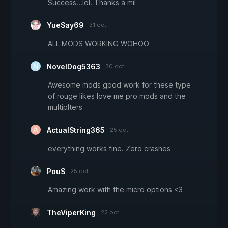
Success...lol. Thanks a mil
YueSay69
31 oct.
ALL MODS WORKING WOHOO
NovelDog5363
30 oct.
Awesome mods good work for these type
of rouge likes love me pro mods and the
multiplters
ActualString365
25 oct.
everything works fine. Zero crashes
PouS
25 oct.
Amazing work with the micro options <3
TheViperKing
22 oct.