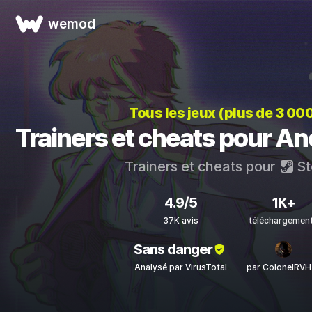
wemod
Tous les jeux (plus de 3 00
Trainers et cheats pour A
Trainers et cheats pour
St
4.9/5
1K+
37K avis
téléchargemen
Sans danger
Analysé par VirusTotal
par ColonelRVH