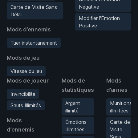
Négative
Carte de Visite Sans
Délai
Modifier l'Émotion
Positive
Mods d’ennemis
Tuer instantanément
Mods de jeu
Vitesse du jeu
Mods de joueur
Mods de
Mods
statistiques
d’armes
Invincibilité
Argent
Munitions
Sauts Illimités
illimité
illimitées
Mods
Émotions
Carte de
d’ennemis
Illimitées
Visite
Sans