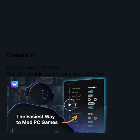
Cheats
11
Introduction à WeMod
Vue d’ensemble du modding avec WeMod