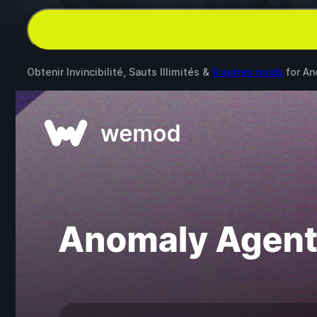
Obtenir Invincibilité, Sauts Illimités &
9 autres mods
for
An