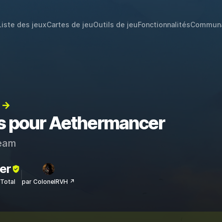
Liste des jeux
Cartes de jeu
Outils de jeu
Fonctionnalités
Commun
) →
ts pour Aethermancer
eam
er
sTotal
par ColonelRVH ↗