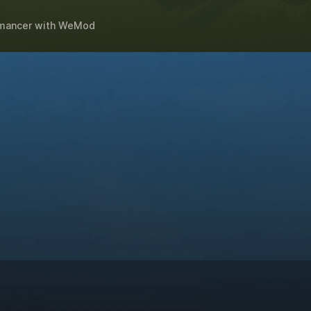
mancer
with
WeMod