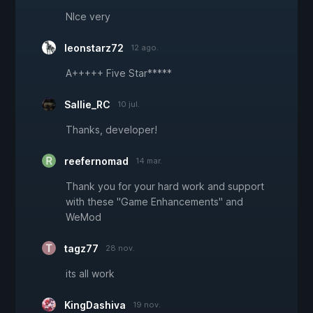
NIce very
leonstarz72
12 ago.
A+++++ Five Star*****
Sallie_RC
10 jul.
Thanks, developer!
reefernomad
14 mar.
Thank you for your hard work and support
with these "Game Enhancements" and
WeMod
tagz77
28 nov.
its all work
KingDashiva
19 nov.