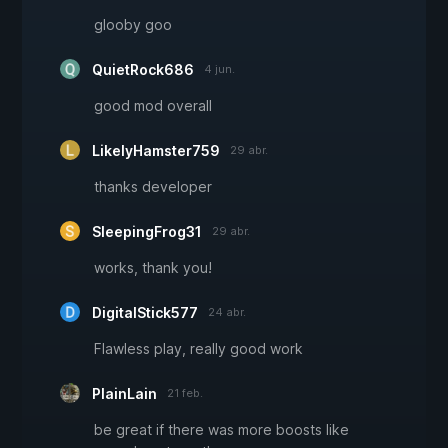
glooby goo
QuietRock686
4 jun.
good mod overall
LikelyHamster759
29 abr.
thanks developer
SleepingFrog31
29 abr.
works, thank you!
DigitalStick577
24 abr.
Flawless play, really good work
PlainLain
21 feb.
be great if there was more boosts like