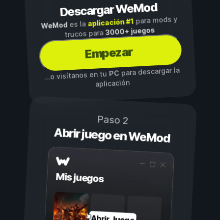
Descargar WeMod
para mods y
aplicación #1
es la
WeMod
3000+ juegos
trucos para
Empezar
para descargar la
PC
...o visítanos en tu
aplicación
Paso 2
Abrir juego en WeMod
Mis juegos
Abrir Juego