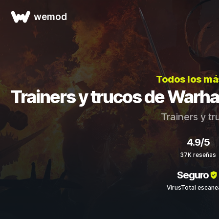
wemod
Todos los má
Trainers y trucos de Warh
Trainers y t
4.9/5
37K reseñas
Seguro
VirusTotal escan