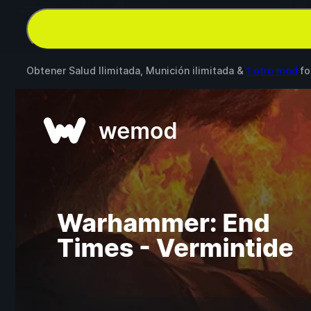
Obtener Salud Ilimitada, Munición ilimitada &
1 otro mod
fo