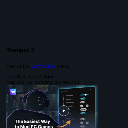
Trampas
3
Part of the
Warhammer
series
Introducción a WeMod
Resumen de modding con WeMod