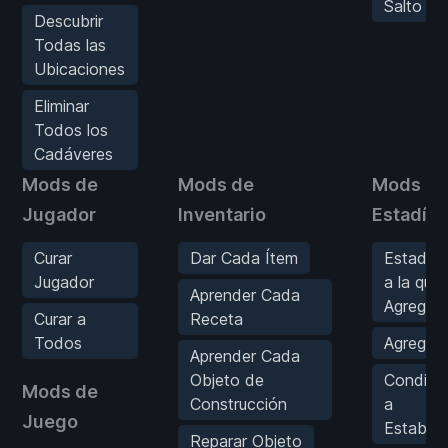
Salto
Descubrir
Todas las
Ubicaciones
Eliminar
Todos los
Cadáveres
Mods de
Mods de
Mods de
Jugador
Inventario
Estadíst
Curar
Dar Cada Ítem
Estadíst
Jugador
a la que
Aprender Cada
Agregar
Curar a
Receta
Todos
Agregar
Aprender Cada
Objeto de
Condici
Mods de
Construcción
a
Juego
Establec
Reparar Objeto