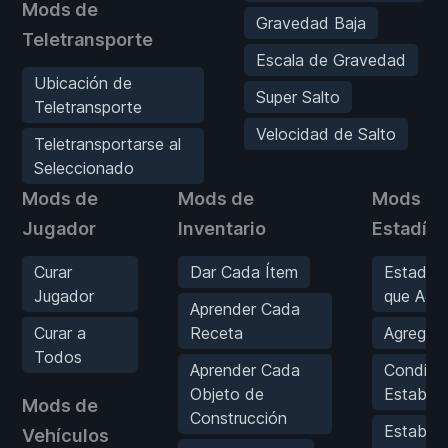
Mods de
Gravedad Baja
Teletransporte
Escala de Gravedad
Ubicación de
Super Salto
Teletransporte
Velocidad de Salto
Teletransportarse al
Seleccionado
Mods de
Mods de
Mods de
Jugador
Inventario
Estadíst
Curar
Dar Cada Ítem
Estadísti
Jugador
que Agr
Aprender Cada
Curar a
Receta
Agregar
Todos
Aprender Cada
Condició
Objeto de
Establec
Mods de
Construcción
Establec
Vehículos