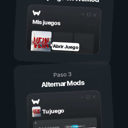
Mis juegos
Abrir Juego
Paso 3
Alternar Mods
Tu juego
Activado
Desactivado