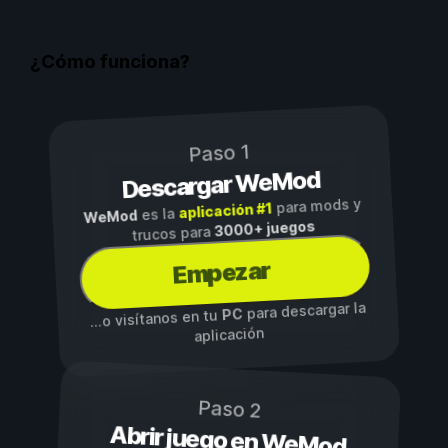
¿Cómo funciona?
Paso 1
Descargar WeMod
para mods y
aplicación #1
es la
WeMod
3000+ juegos
trucos para
Empezar
para descargar la
PC
...o visítanos en tu
aplicación
Paso 2
Abrir juego en WeMod