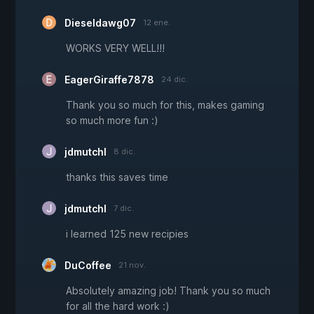
Dieseldawg07
12 ene.
WORKS VERY WELL!!!
EagerGiraffe7878
24 dic.
Thank you so much for this, makes gaming
so much more fun :)
jdmutchl
8 dic.
thanks this saves time
jdmutchl
7 dic.
i learned 125 new recipies
DuCoffee
21 nov.
Absolutely amazing job! Thank you so much
for all the hard work :)