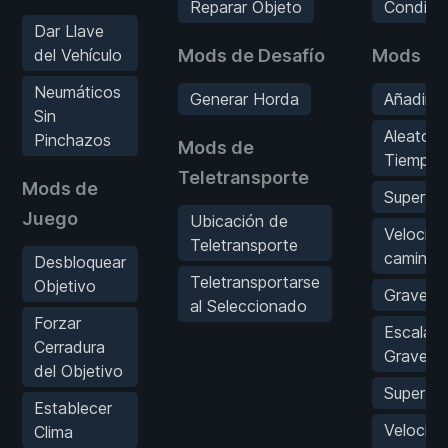
Reparar Objeto
Condici
Dar Llave
del Vehículo
Mods de Desafío
Mods de 
Neumáticos
Generar Horda
Añadir t
Sin
Aleatoriz
Pinchazos
Mods de
Tiempo
Teletransporte
Mods de
Superve
Juego
Ubicación de
Velocid
Teletransporte
caminat
Desbloquear
Teletransportarse
Objetivo
Graveda
al Seleccionado
Forzar
Escala d
Cerradura
Graveda
del Objetivo
Super Sa
Establecer
Velocid
Clima