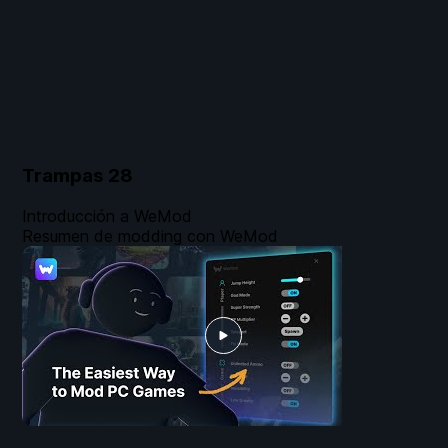
Trampas
28
Introducción a WeMod
Resumen de modding con WeMod