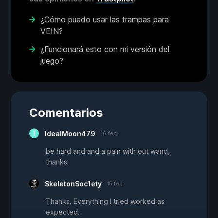
¿Cómo puedo usar las trampas para
VEIN?
¿Funcionará esto con mi versión del
juego?
Comentarios
IdealMoon479
16 feb.
be hard and and a pain with out wand,
thanks
SkeletonSoc1ety
15 feb.
Thanks. Everything I tried worked as
expected.