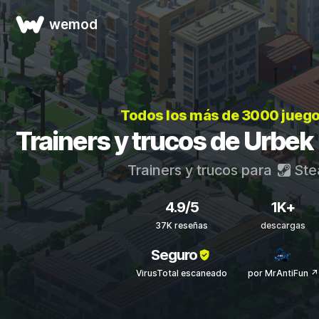
wemod
Todos los más de 3000 jueg
Trainers y trucos de Urbek 
Trainers y trucos para
Ste
4.9/5
1K+
37K reseñas
descargas
Seguro
VirusTotal escaneado
por MrAntiFun ↗