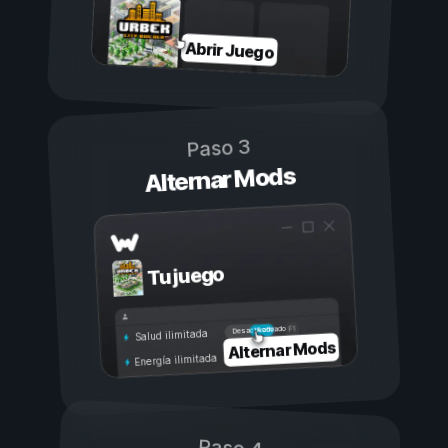
Abrir Juego
Paso 3
Alternar Mods
Tu juego
Activado
Desactivado
Salud ilimitada
Alternar Mods
Energía ilimitada