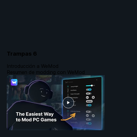
Trampas
6
Introducción a WeMod
Resumen de modding con WeMod