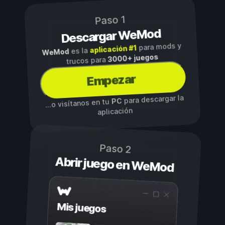
Paso 1
Descargar WeMod
para mods y
aplicación #1
es la
WeMod
3000+ juegos
trucos para
Empezar
para descargar la
PC
...o visítanos en tu
aplicación
Paso 2
Abrir juego en WeMod
Mis juegos