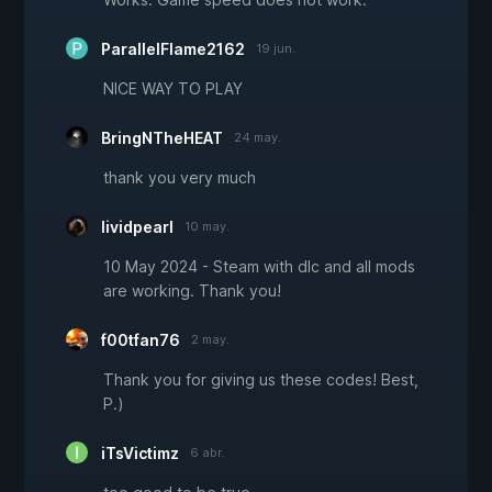
ParallelFlame2162
19 jun.
NICE WAY TO PLAY
BringNTheHEAT
24 may.
thank you very much
lividpearl
10 may.
10 May 2024 - Steam with dlc and all mods
are working. Thank you!
f00tfan76
2 may.
Thank you for giving us these codes! Best,
P.)
iTsVictimz
6 abr.