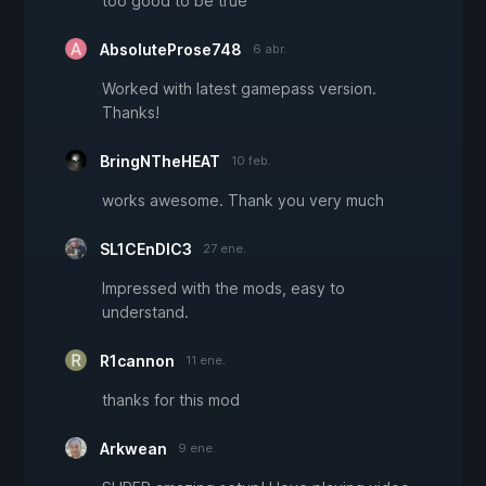
too good to be true
AbsoluteProse748
6 abr.
Worked with latest gamepass version.
Thanks!
BringNTheHEAT
10 feb.
works awesome. Thank you very much
SL1CEnDIC3
27 ene.
Impressed with the mods, easy to
understand.
R1cannon
11 ene.
thanks for this mod
Arkwean
9 ene.