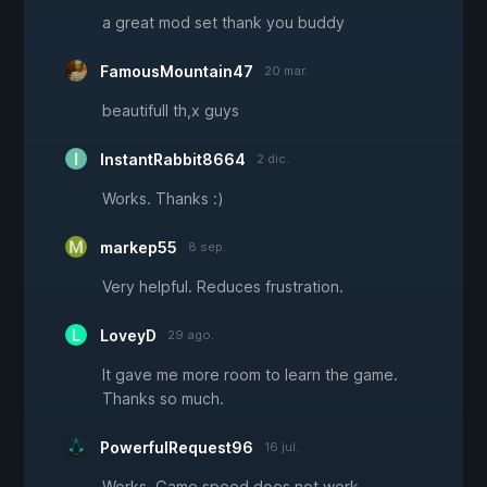
a great mod set thank you buddy
FamousMountain47
20 mar.
beautifull th,x guys
InstantRabbit8664
2 dic.
Works. Thanks :)
markep55
8 sep.
Very helpful. Reduces frustration.
LoveyD
29 ago.
It gave me more room to learn the game.
Thanks so much.
PowerfulRequest96
16 jul.
Works. Game speed does not work.