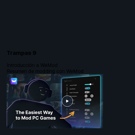
Trampas
9
Introducción a WeMod
Resumen de modding con WeMod