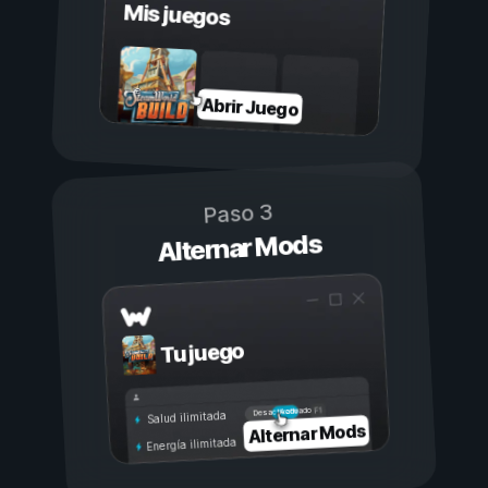
Mis juegos
Abrir Juego
Paso 3
Alternar Mods
Tu juego
Activado
Desactivado
Salud ilimitada
Alternar Mods
Energía ilimitada