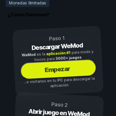
Monedas Ilimitadas
¿Cómo funciona?
Paso 1
Descargar WeMod
para mods y
aplicación #1
es la
WeMod
3000+ juegos
trucos para
Empezar
para descargar la
PC
...o visítanos en tu
aplicación
Paso 2
Abrir juego en WeMod