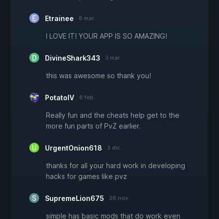
Etrainee
8 mar.
I LOVE IT! YOUR APP IS SO AMAZING!
DivineShark343
3 mar.
this was awesome so thank you!
PotatoIV
8 feb.
Really fun and the cheats help get to the
more fun parts of PvZ earlier.
UrgentOnion618
3 dic.
thanks for all your hard work in developing
hacks for games like pvz
SupremeLion675
26 nov.
simple has basic mods that do work even