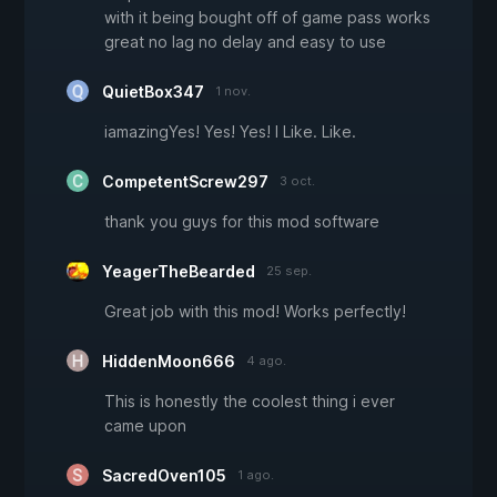
with it being bought off of game pass works
great no lag no delay and easy to use
QuietBox347
1 nov.
iamazingYes! Yes! Yes! I Like. Like.
CompetentScrew297
3 oct.
thank you guys for this mod software
YeagerTheBearded
25 sep.
Great job with this mod! Works perfectly!
HiddenMoon666
4 ago.
This is honestly the coolest thing i ever
came upon
SacredOven105
1 ago.