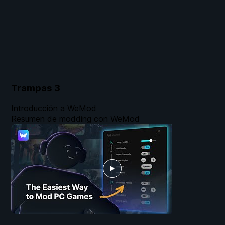
Trampas
3
Introducción a WeMod
Resumen de modding con WeMod