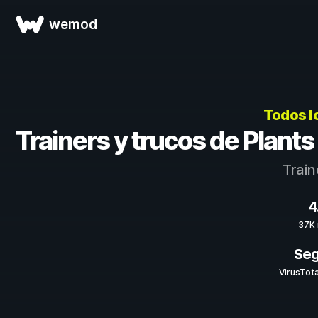
wemod
Todos l
Trainers y trucos de Plant
Train
4
37K 
Seg
VirusTot