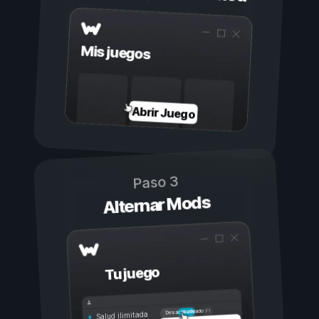
Mis juegos
Abrir Juego
Paso 3
Alternar Mods
Tu juego
Activado
Desactivado
Salud ilimitada