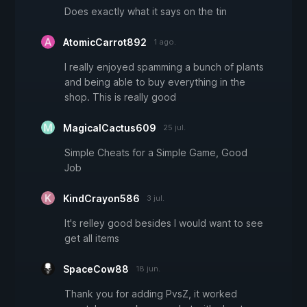
Does exactly what it says on the tin
AtomicCarrot892
1 ago.
I really enjoyed spamming a bunch of plants
and being able to buy everything in the
shop. This is really good
MagicalCactus609
25 jul.
Simple Cheats for a Simple Game, Good
Job
KindCrayon586
3 jul.
It's relley good besides I would want to see
get all items
SpaceCow88
18 jun.
Thank you for adding PvsZ, it worked