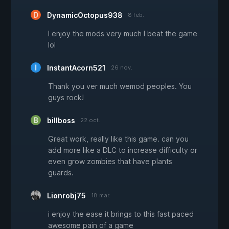
DynamicOctopus938
8 feb.
I enjoy the mods very much I beat the game
lol
InstantAcorn521
26 nov.
Thank you ver much wemod peoples. You
guys rock!
billboss
22 oct.
Great work, really like this game. can you
add more like a DLC to increase difficulty or
even grow zombies that have plants
guards.
Lionrobj75
18 mar.
i enjoy the ease it brings to this fast paced
awesome pain of a game