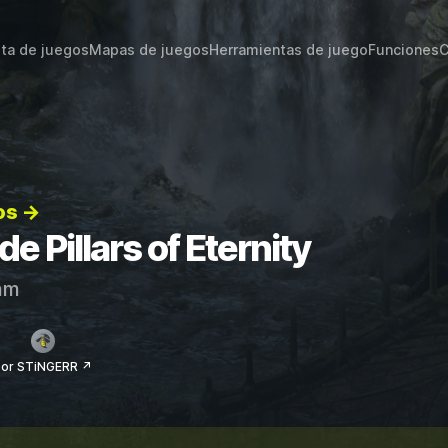
sta de juegos
Mapas de juegos
Herramientas de juego
Funciones
C
os →
de Pillars of Eternity
am
por STiNGERR ↗