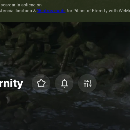
scargar la aplicación
stencia Ilimitada &
15 otros mods
for
Pillars of Eternity
with
WeM