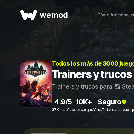
wemod
Cómo funciona
Li
Todos los más de 3000 jueg
Trainers y trucos 
Trainers y trucos para
Ste
4.9/5
10K+
Seguro
37K reseñas
descargas
VirusTotal escaneado