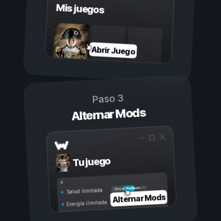
Mis juegos
Abrir Juego
Paso 3
Alternar Mods
Tu juego
Activado
Desactivado
Salud ilimitada
Alternar Mods
Energía ilimitada