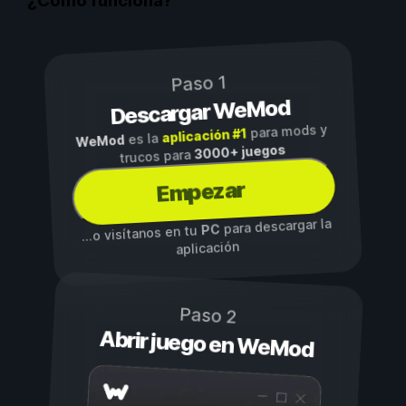
¿Cómo funciona?
Paso 1
Descargar WeMod
para mods y
aplicación #1
es la
WeMod
3000+ juegos
trucos para
Empezar
para descargar la
PC
...o visítanos en tu
aplicación
Paso 2
Abrir juego en WeMod