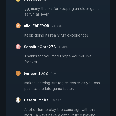
gg, many thanks for keeping an older game
as fun as ever
AIMLEADERQR
26 abr.
Keep going Its really fun experience!
SensibleCorn278
6 ene.
Thanks for you mod I hope you will live
forever
tvincent1043
4 jul.
makes learning strategies easier as you can
push to the late game faster.
OstaruEmpire
20 abr.
A lot of fun to play the campaign with this
mod, I always have a difficult time playing