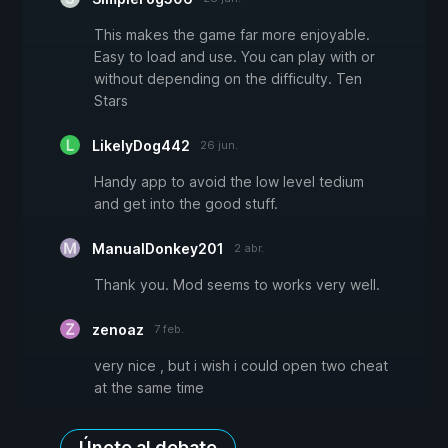
This makes the game far more enjoyable.
Easy to load and use. You can play with or
without depending on the difficulty. Ten
Stars
LikelyDog442
26 jun.
Handy app to avoid the low level tedium
and get into the good stuff.
ManualDonkey201
2 abr.
Thank you. Mod seems to works very well.
zenoaz
7 feb.
very nice , but i wish i could open two cheat
at the same time
Únete al debate