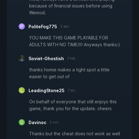
because of financial issues before using
Wemod.
PoliteFog775
3 abr.
YOU MAKE THIS GAME PLAYABLE FOR
ADULTS WITH NO TIME!!!! Anyways thanks:)
Soviet-Ghostish
7 feb.
thanks homie makes a tight spot a little
easier to get out of
LeadingStone25
7 dic.
On behalf of everyone that still enjoys this
game, thank you for the update. cheers
Davinoc
2 oct.
Thanks but the cheat does not work as well