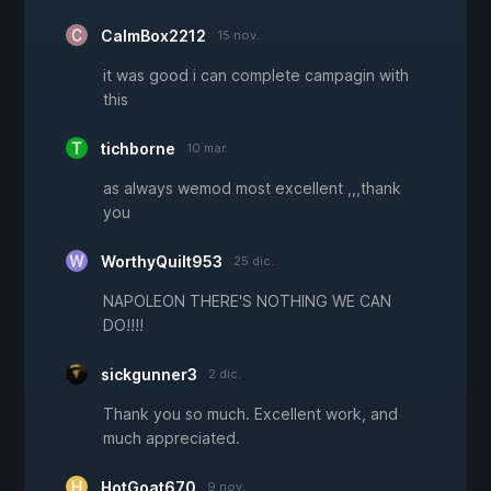
CalmBox2212
15 nov.
it was good i can complete campagin with
this
tichborne
10 mar.
as always wemod most excellent ,,,thank
you
WorthyQuilt953
25 dic.
NAPOLEON THERE'S NOTHING WE CAN
DO!!!!
sickgunner3
2 dic.
Thank you so much. Excellent work, and
much appreciated.
HotGoat670
9 nov.