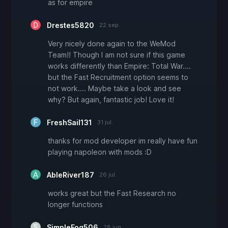
as for empire
Drestes5820
22 sep.
Very nicely done again to the WeMod
Team!! Though I am not sure if this game
works differently than Empire: Total War....
but the Fast Recruitment option seems to
not work.... Maybe take a look and see
why? But again, fantastic job! Love it!
FreshSail131
31 jul.
thanks for mod developer im really have fun
playing napoleon with mods :D
AbleRiver187
26 jul.
works great but the Fast Research no
longer functions
SimpleFog506
28 jun.