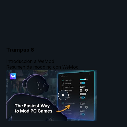
Trampas
8
Introducción a WeMod
Resumen de modding con WeMod