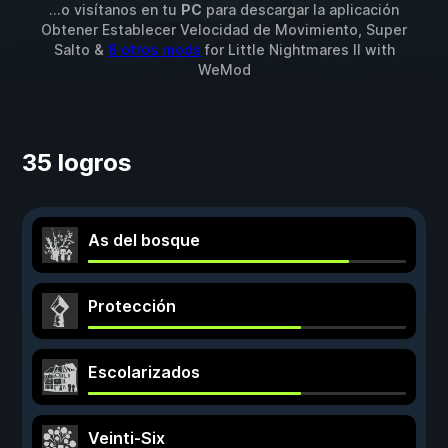
...o visítanos en tu
PC
para descargar la aplicación
Obtener Establecer Velocidad de Movimiento, Super
Salto &
8 otros mods
for
Little Nightmares II
with
WeMod
35 logros
As del bosque
Protección
Escolarizados
Veinti-Six