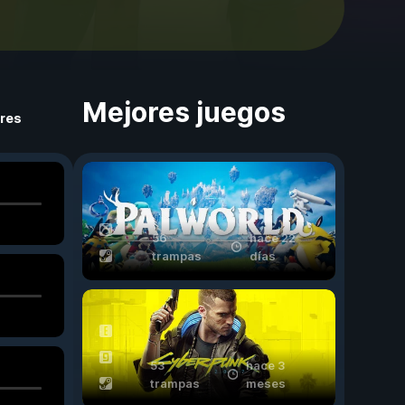
Mejores juegos
ores
56
hace 22
trampas
días
53
hace 3
trampas
meses