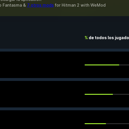
do Fantasma &
7 otros mods
for
Hitman 2
with
WeMod
%
de todos los jugad