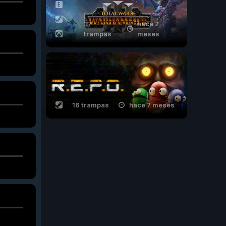
37
hace 2
trampas
meses
16 trampas
hace 7 meses