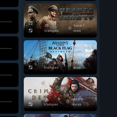
35
hace 1
trampas
mes
30
hace 8
trampas
días
12
hace 5
trampas
horas