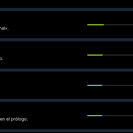
nal».
o.
en el prólogo.