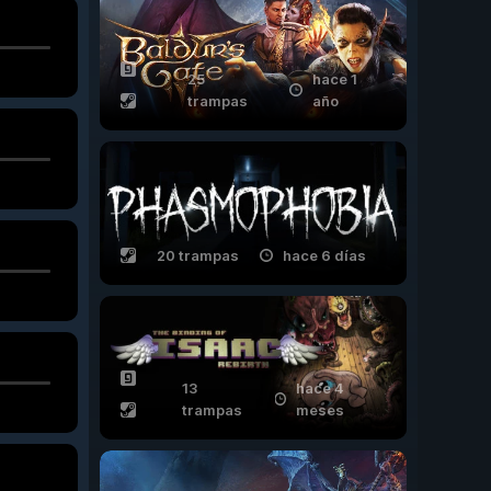
25
hace 1
trampas
año
20 trampas
hace 6 días
13
hace 4
trampas
meses