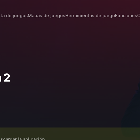
sta de juegos
Mapas de juegos
Herramientas de juego
Funciones
C
 2
scargar la aplicación