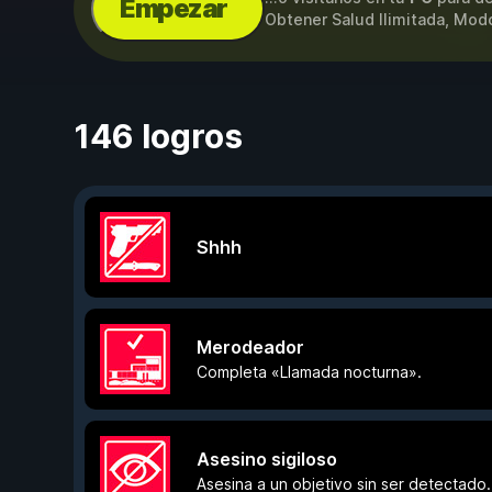
Empezar
Obtener Salud Ilimitada, Mo
146 logros
Shhh
Merodeador
Completa «Llamada nocturna».
Asesino sigiloso
Asesina a un objetivo sin ser detectado.