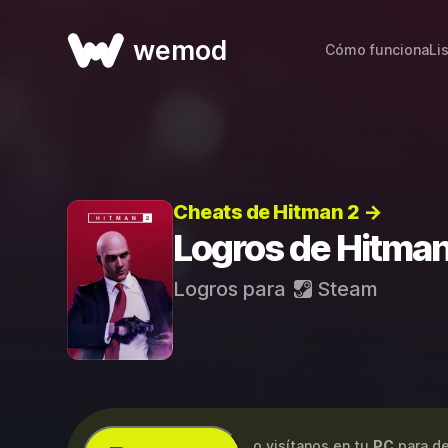
wemod
Cómo funciona
Li
Cheats de Hitman 2 →
Logros de Hitman
Logros para
Steam
...o visítanos en tu
PC
para de