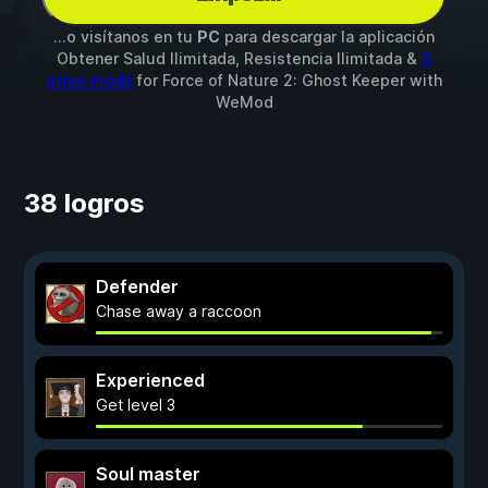
...o visítanos en tu
PC
para descargar la aplicación
Obtener Salud Ilimitada, Resistencia Ilimitada &
3
otros mods
for
Force of Nature 2: Ghost Keeper
with
WeMod
38 logros
Defender
Chase away a raccoon
Experienced
Get level 3
Soul master