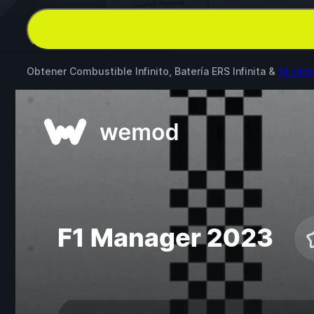
Obtener Combustible Infinito, Batería ERS Infinita &
14 otr