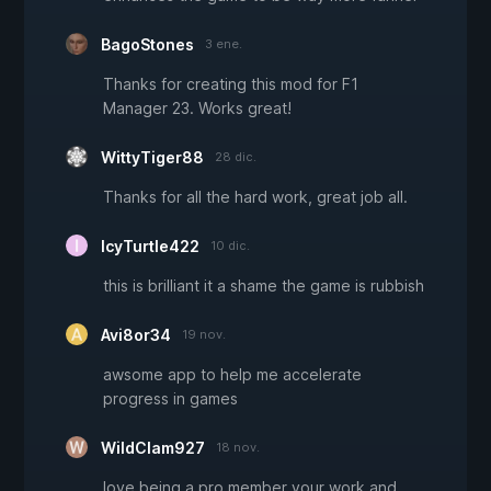
BagoStones
3 ene.
Thanks for creating this mod for F1
Manager 23. Works great!
WittyTiger88
28 dic.
Thanks for all the hard work, great job all.
IcyTurtle422
10 dic.
this is brilliant it a shame the game is rubbish
Avi8or34
19 nov.
awsome app to help me accelerate
progress in games
WildClam927
18 nov.
love being a pro member your work and