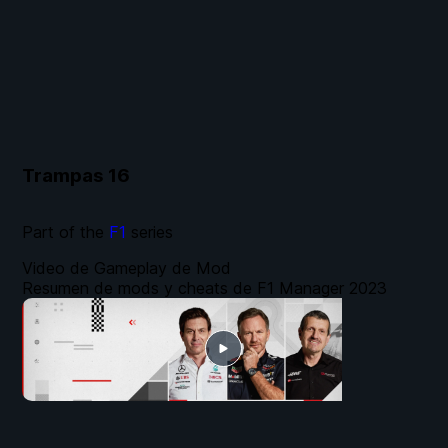
Trampas
16
Part of the
F1
series
Video de Gameplay de Mod
Resumen de mods y cheats de F1 Manager 2023