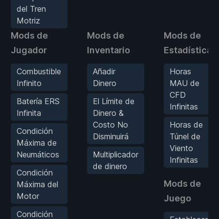
del Tren
Motriz
Mods de
Mods de
Mods de
Jugador
Inventario
Estadísticas
Combustible
Añadir
Horas
Infinito
Dinero
MAU de
CFD
Batería ERS
El Límite de
Infinitas
Infinita
Dinero &
Costo No
Horas de
Condición
Disminuirá
Túnel de
Máxima de
Viento
Neumáticos
Multiplicador
Infinitas
de dinero
Condición
Mods de
Máxima del
Motor
Juego
Condición