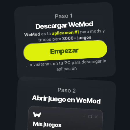
Paso 1
Descargar WeMod
para mods y
aplicación #1
es la
WeMod
3000+ juegos
trucos para
Empezar
para descargar la
PC
...o visítanos en tu
aplicación
Paso 2
Abrir juego en WeMod
Mis juegos