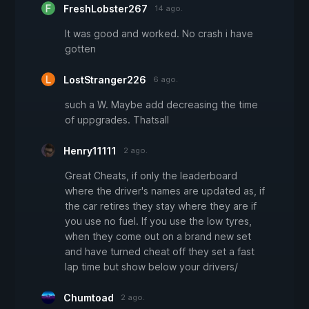
FreshLobster267
14 ago.
It was good and worked. No crash i have
gotten
LostStranger226
6 ago.
such a W. Maybe add decreasing the time
of uppgrades. Thatsall
Henry11111
2 ago.
Great Cheats, if only the leaderboard
where the driver's names are updated as, if
the car retires they stay where they are if
you use no fuel. If you use the low tyres,
when they come out on a brand new set
and have turned cheat off they set a fast
lap time but show below your drivers/
Chumtoad
2 ago.