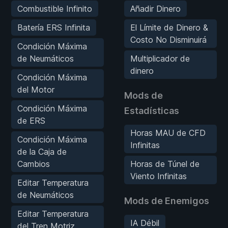
Combustible Infinito
Añadir Dinero
Batería ERS Infinita
El Límite de Dinero &
Costo No Disminuirá
Condición Máxima
de Neumáticos
Multiplicador de
dinero
Condición Máxima
del Motor
Mods de
Condición Máxima
Estadísticas
de ERS
Horas MAU de CFD
Condición Máxima
Infinitas
de la Caja de
Cambios
Horas de Túnel de
Viento Infinitas
Editar Temperatura
de Neumáticos
Mods de Enemigos
Editar Temperatura
IA Débil
del Tren Motriz