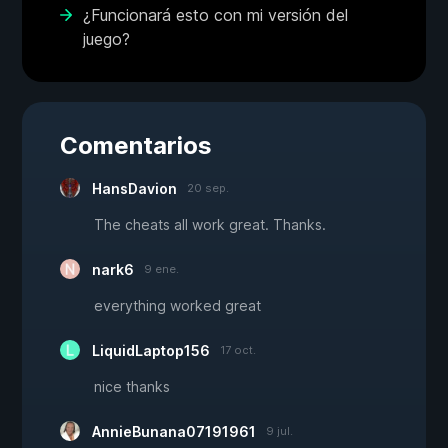
¿Funcionará esto con mi versión del
juego?
Comentarios
HansDavion
20 sep.
The cheats all work great. Thanks.
nark6
9 ene.
everything worked great
LiquidLaptop156
17 oct.
nice thanks
AnnieBunana07191961
9 jul.