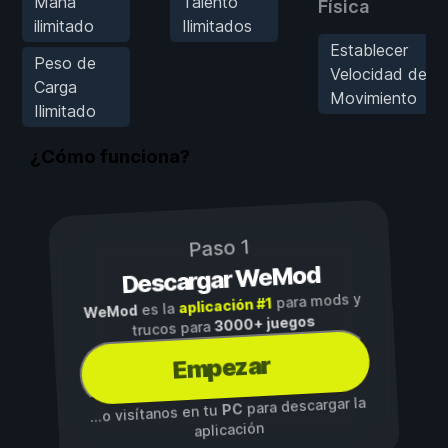
Maná
Talento
Física
ilimitado
Ilimitados
Establecer
Peso de
Velocidad de
Carga
Movimiento
Ilimitado
¿Cómo funciona?
Paso 1
Descargar WeMod
para mods y
aplicación #1
es la
WeMod
3000+ juegos
trucos para
Empezar
para descargar la
PC
...o visítanos en tu
aplicación