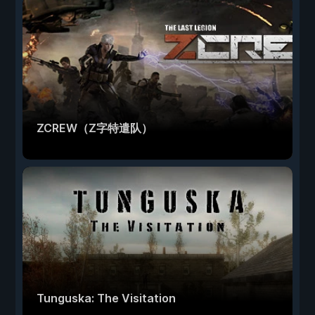
ZCREW（Z字特遣队）
Tunguska: The Visitation