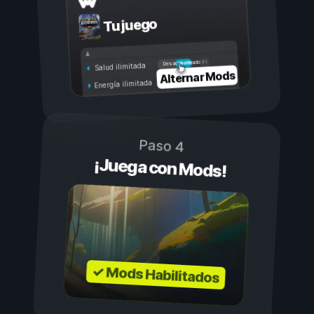
Tu juego
Activado
Desactivado
Salud ilimitada
Alternar Mods
Energía ilimitada
Paso 4
¡Juega con Mods!
✓ Mods Habilitados