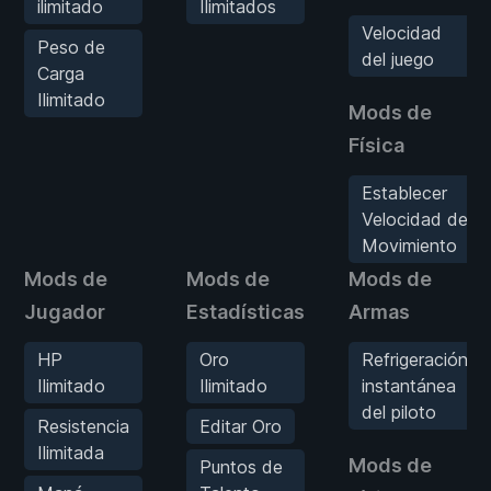
ilimitado
Ilimitados
Velocidad
Peso de
del juego
Carga
Ilimitado
Mods de
Física
Establecer
Velocidad de
Movimiento
Mods de
Mods de
Mods de
Jugador
Estadísticas
Armas
HP
Oro
Refrigeración
Ilimitado
Ilimitado
instantánea
del piloto
Resistencia
Editar Oro
Ilimitada
Mods de
Puntos de