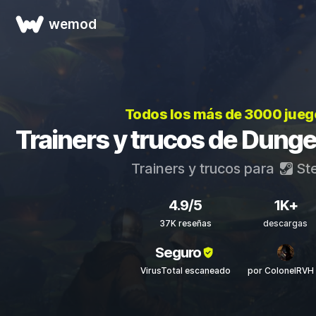
wemod
Todos los más de 3000 jue
Trainers y trucos de Dung
Trainers y trucos para
St
4.9/5
1K+
37K reseñas
descargas
Seguro
VirusTotal escaneado
por ColonelRVH