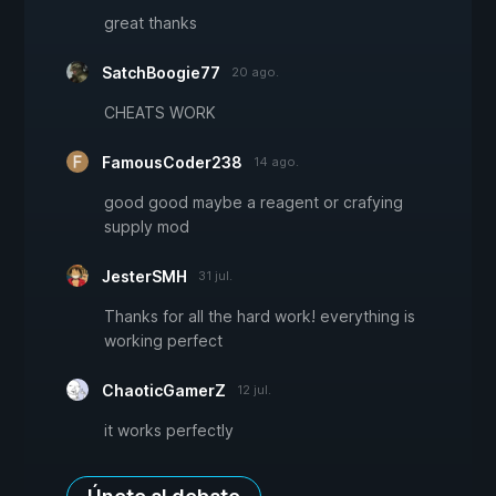
great thanks
SatchBoogie77
20 ago.
CHEATS WORK
FamousCoder238
14 ago.
good good maybe a reagent or crafying
supply mod
JesterSMH
31 jul.
Thanks for all the hard work! everything is
working perfect
ChaoticGamerZ
12 jul.
it works perfectly