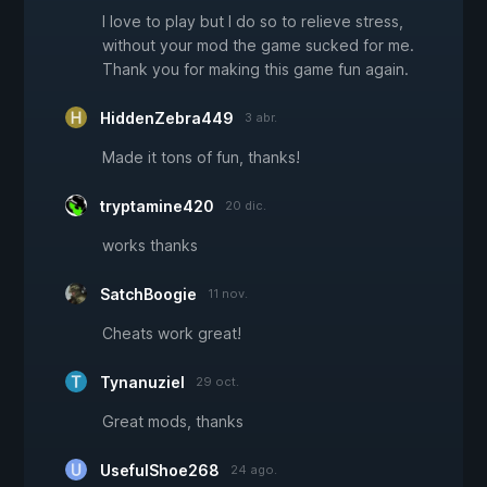
I love to play but I do so to relieve stress,
without your mod the game sucked for me.
Thank you for making this game fun again.
HiddenZebra449
3 abr.
Made it tons of fun, thanks!
tryptamine420
20 dic.
works thanks
SatchBoogie
11 nov.
Cheats work great!
Tynanuziel
29 oct.
Great mods, thanks
UsefulShoe268
24 ago.