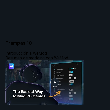
Trampas
10
Introducción a WeMod
Resumen de modding con WeMod