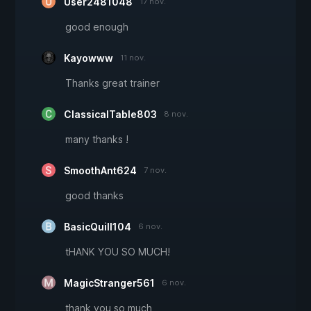
User2481048
17 nov.
good enough
Kayowww
11 nov.
Thanks great trainer
ClassicalTable803
8 nov.
many thanks !
SmoothAnt624
7 nov.
good thanks
BasicQuill104
6 nov.
tHANK YOU SO MUCH!
MagicStranger561
6 nov.
thank you so much