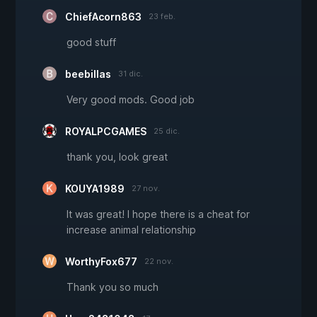
ChiefAcorn863
23 feb.
good stuff
beebillas
31 dic.
Very good mods. Good job
ROYALPCGAMES
25 dic.
thank you, look great
KOUYA1989
27 nov.
It was great! I hope there is a cheat for
increase animal relationship
WorthyFox677
22 nov.
Thank you so much