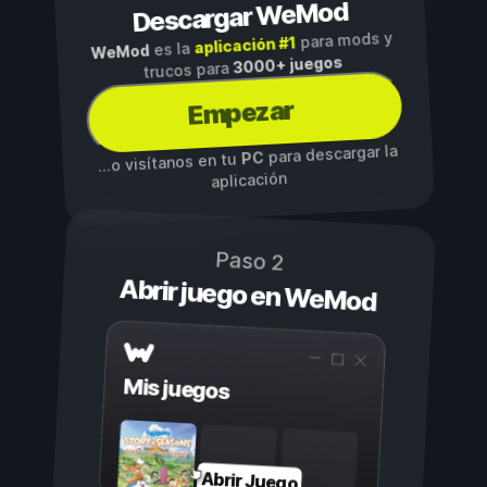
Descargar WeMod
para mods y
aplicación #1
es la
WeMod
3000+ juegos
trucos para
Empezar
para descargar la
PC
...o visítanos en tu
aplicación
Paso 2
Abrir juego en WeMod
Mis juegos
Abrir Juego