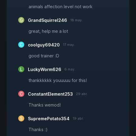
animals affection level not work
GrandSquirrel246
18 may.
great, help me a lot
coolguy69420
17 may.
good trainer :D
LuckyWorm626
6 may.
thankkkkkk youuuuu for this!
ConstantElement253
29 abr.
Thanks wemod!
SupremePotato354
19 abr.
Thanks :)