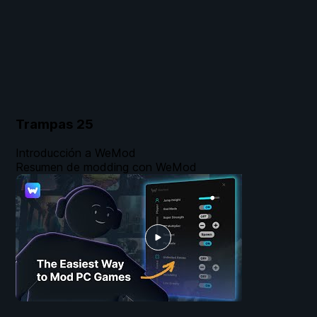
Trampas
25
Introducción a WeMod
Resumen de modding con WeMod