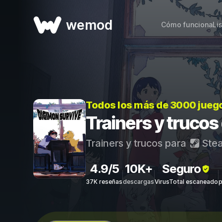
wemod
Cómo funciona
Li
Todos los más de 3000 jueg
Trainers y trucos
Trainers y trucos para
Ste
4.9/5
10K+
Seguro
37K reseñas
descargas
VirusTotal escaneado
p