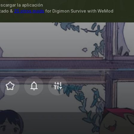
scargar la aplicación
itado &
25 otros mods
for
Digimon Survive
with
WeMod