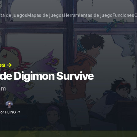
sta de juegos
Mapas de juegos
Herramientas de juego
Funciones
C
os →
 de Digimon Survive
am
or FLiNG ↗