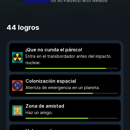
2 otros mods
for
60 Parsecs!
with
WeMod
44 logros
¡Que no cunda el pánico!
Entra en el transbordador antes del impacto
nuclear.
Colonización espacial
Aterriza de emergencia en un planeta.
Zona de amistad
Haz un amigo.