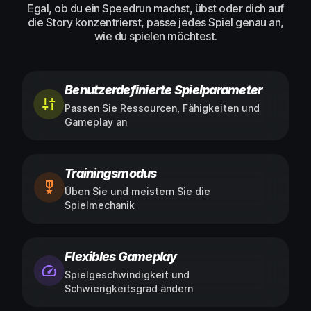
Egal, ob du ein Speedrun machst, übst oder dich auf
die Story konzentrierst, passe jedes Spiel genau an,
wie du spielen möchtest.
Benutzerdefinierte Spielparameter
Passen Sie Ressourcen, Fähigkeiten und
Gameplay an
Trainingsmodus
Üben Sie und meistern Sie die
Spielmechanik
Flexibles Gameplay
Spielgeschwindigkeit und
Schwierigkeitsgrad ändern