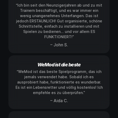
“Ich bin seit den Neunzigerjahren ab und zu mit
Trainern beschäftigt, und es war immer ein
wenig unangenehmes Unterfangen. Das ist
jedoch ERSTAUNLICH! Gut organisierte, schöne
Schnittstelle, einfach zu installieren und mit
Spielen zu bedienen... und vor allem ES
FUNKTIONIERT!”
– John S.
WeMod ist die beste
“WeMod ist das beste Spielprogramm, das ich
jemals verwendet habe. Sobald ich es
ausprobiert habe, funktionierte es wunderbar.
Es ist ein Lebensretter und völlig kostenlos! Ich
empfehle es zu überprüfen.”
– Aida C.