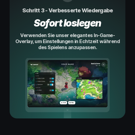
Schritt 3 - Verbesserte Wiedergabe
Sofort loslegen
Verwenden Sie unser elegantes In-Game-
Overlay, um Einstellungen in Echtzeit während
des Spielens anzupassen.