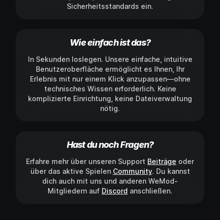
Sicherheitsstandards ein.
Wie einfach ist das?
In Sekunden loslegen. Unsere einfache, intuitive
Benutzeroberfläche ermöglicht es Ihnen, Ihr
Erlebnis mit nur einem Klick anzupassen—ohne
technisches Wissen erforderlich. Keine
komplizierte Einrichtung, keine Dateiverwaltung
nötig.
Hast du noch Fragen?
Erfahre mehr über unseren Support
Beiträge
oder
über das aktive Spielen
Community
. Du kannst
dich auch mit uns und anderen WeMod-
Mitgliedern auf
Discord
anschließen.