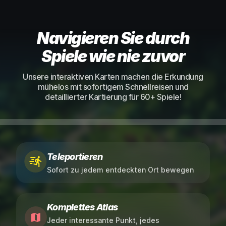
Navigieren Sie durch
Spiele wie nie zuvor
Unsere interaktiven Karten machen die Erkundung
mühelos mit sofortigem Schnellreisen und
detaillierter Kartierung für 60+ Spiele!
Teleportieren
Sofort zu jedem entdeckten Ort bewegen
Komplettes Atlas
Jeder interessante Punkt, jedes