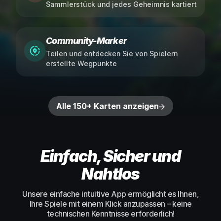
Sammlerstück und jedes Geheimnis kartiert
Community-Marker
Teilen und entdecken Sie von Spielern
erstellte Wegpunkte
Alle 150+ Karten anzeigen
Einfach, Sicher und
Nahtlos
Unsere einfache intuitive App ermöglicht es Ihnen,
Ihre Spiele mit einem Klick anzupassen – keine
technischen Kenntnisse erforderlich!