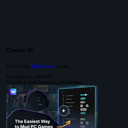
Cheats
10
Part of the
Metal Gear
series
Einführung in WeMod
Überblick über Modding mit WeMod