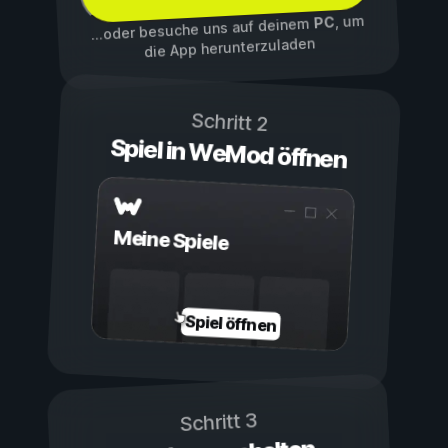
, um
PC
...oder besuche uns auf deinem
die App herunterzuladen
Schritt 2
Spiel in WeMod öffnen
Meine Spiele
Spiel öffnen
Schritt 3