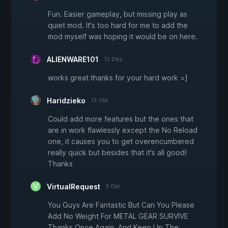
Fun. Easier gameplay, but missing play as
quiet mod. It's too hard for me to add the
mod myself was hoping it would be on here.
ALIENWARE101
12 Dez
works great thanks for your hard work =]
Haridzieko
13 Okt
Could add more features but the ones that
are in work flawlessly except the No Reload
one, it causes you to get overencumbered
really quick but besides that it's all good!
Thanks
VirtualRequest
3 Okt
You Guys Are Fantastic But Can You Please
Add No Weight For METAL GEAR SURVIVE
Thanks Once Again, And Keep Up The