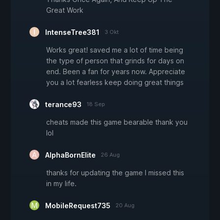
Great Work
IntenseTree381
3 Okt
Works great! saved me a lot of time being
the type of person that grinds for days on
end. Been a fan for years now. Appreciate
you a lot fearless keep doing great things
terance93
18 Sep
cheats made this game bearable thank you
lol
AlphaBornElite
26 Aug
thanks for updating the game I missed this
in my life.
MobileRequest735
20 Aug