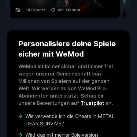
14 Cheats
vor 1 Monat
Personalisiere deine Spiele
sicher mit WeMod
WeMod ist immer sicher und immer frei
wegen unserer Gemeinschaft von
Millionen von Spielern auf der ganzen
Welt. Wir werden zu von WeMod Pro-
Abonnenten unterstützt. Schau dir
unsere Bewertungen auf
Trustpilot
an.
Wie verwende ich die Cheats in METAL
GEAR SURVIVE?
Wird das mit meiner Spielversion