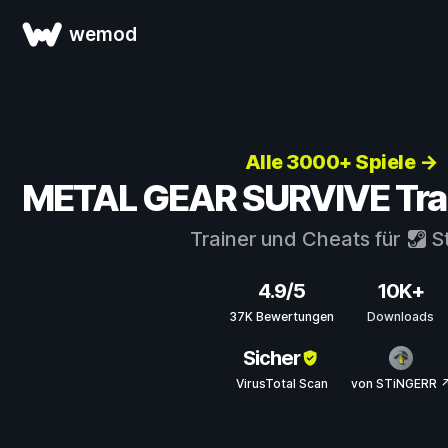
wemod
Alle 3000+ Spiele →
METAL GEAR SURVIVE Trai
Trainer und Cheats für
S
4.9/5
10K+
37K Bewertungen
Downloads
Sicher
VirusTotal Scan
von STiNGERR 