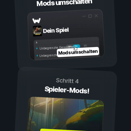
Mods umschalten
Dein Spiel
Ein
Aus
Unbegrenzte Gesundheit
Mods umschalten
Unbegrenzte Ausdauer
Schritt 4
Spieler-Mods!