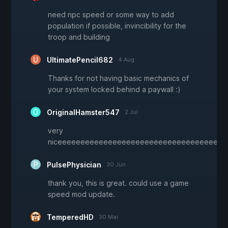
need npc speed or some way to add
population if possible, invincibility for the
troop and building
UltimatePencil682
4 Aug
Thanks for not having basic mechanics of
your system locked behind a paywall :)
OriginalHamster547
2 Jul
very
niceeeeeeeeeeeeeeeeeeeeeeeeeeeeeeeeeeeee
PulsePhysician
30 Jun
thank you, this is great. could use a game
speed mod update.
TemperedHD
30 Mai