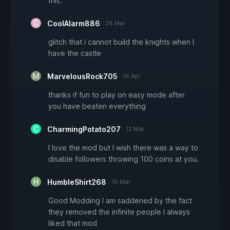
this.
CoolAlarm886
28 Mai
glitch that i cannot build the knights when I
have the castle
MarvelousRock705
16 Apr
thanks if fun to play on easy mode after
you have beaten everything
CharmingPotato207
12 Mär
I love the mod but I wish there was a way to
disable followers throwing 100 coins at you.
HumbleShirt268
10 Mär
Good Modding I am saddened by the fact
they removed the infinite people I always
liked that mod