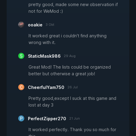
pretty good, made some new observation if
not for WeMod :)
ooakie
3 Okt
It worked great i couldn't find anything
wrong with it.
StaticMask986
29 Aug
Great Mod! The lists could be organized
better but otherwise a great job!
CheerfulYam750
26 Jul
Pretty good,except I suck at this game and
lost at day 3
PerfectZipper270
21 Jun
It worked perfectly. Thank you so much for