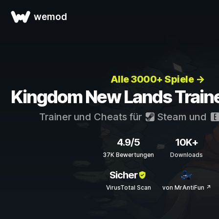
wemod
Alle 3000+ Spiele →
Kingdom New Lands Traine
Trainer und Cheats für
Steam
und
4.9/5
10K+
37K Bewertungen
Downloads
Sicher
VirusTotal Scan
von MrAntiFun ↗