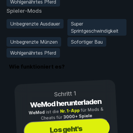
Wohlgenährtes Pferd
Spieler-Mods
Unbegrenzte Ausdauer
Super
Sprintgeschwindigkeit
Unbegrenzte Münzen
Sofortiger Bau
Wohlgenährtes Pferd
Wie funktioniert es?
Schritt 1
WeMod herunterladen
für Mods &
Nr. 1-App
ist die
WeMod
3000+ Spiele
Cheats für
Los geht's