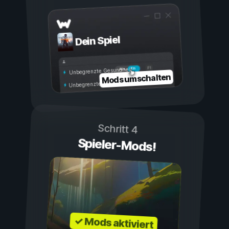
Dein Spiel
Ein
Aus
Unbegrenzte Gesundheit
Mods umschalten
Unbegrenzte Ausdauer
Schritt 4
Spieler-Mods!
✓ Mods aktiviert