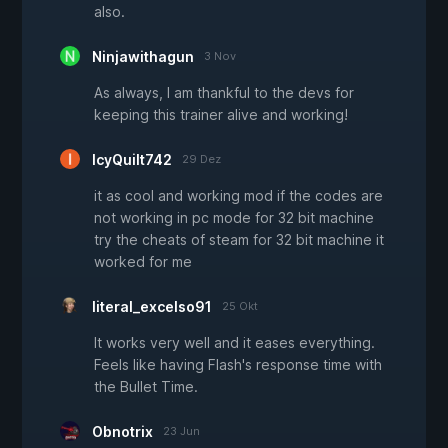
also.
Ninjawithagun
3 Nov
As always, I am thankful to the devs for
keeping this trainer alive and working!
IcyQuilt742
29 Dez
it as cool and working mod if the codes are
not working in pc mode for 32 bit machine
try the cheats of steam for 32 bit machine it
worked for me
literal_excelso91
25 Okt
It works very well and it eases everything.
Feels like having Flash's response time with
the Bullet Time.
Obnotrix
23 Jun