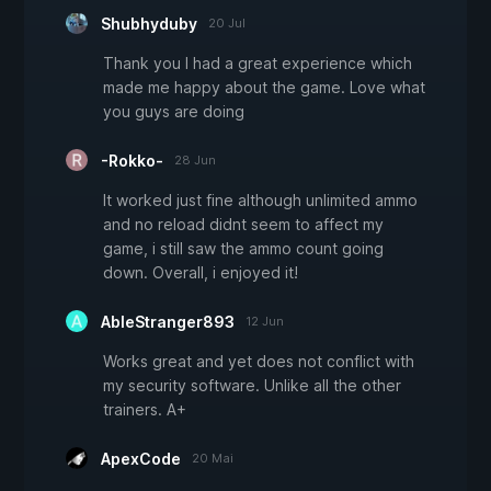
Shubhyduby
20 Jul
Thank you I had a great experience which
made me happy about the game. Love what
you guys are doing
-Rokko-
28 Jun
It worked just fine although unlimited ammo
and no reload didnt seem to affect my
game, i still saw the ammo count going
down. Overall, i enjoyed it!
AbleStranger893
12 Jun
Works great and yet does not conflict with
my security software. Unlike all the other
trainers. A+
ApexCode
20 Mai