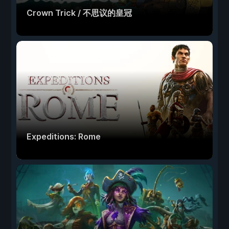
Crown Trick / 不思议的皇冠
Expeditions: Rome