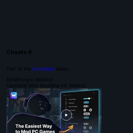
Cheats
9
Part of the
Battlefield
series
Einführung in WeMod
Überblick über Modding mit WeMod