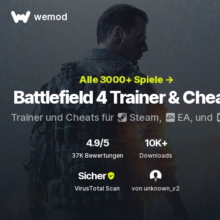
wemod
Alle 3000+ Spiele →
Battlefield 4 Trainer & Che
Trainer und Cheats für
Steam
,
EA
, und
4.9/5
10K+
37K Bewertungen
Downloads
Sicher
VirusTotal Scan
von unknown_v2