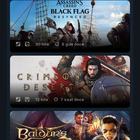
30 hile
8 gün önce
12 hile
7 saat önce