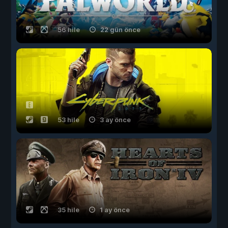
56 hile
22 gün önce
53 hile
3 ay önce
35 hile
1 ay önce