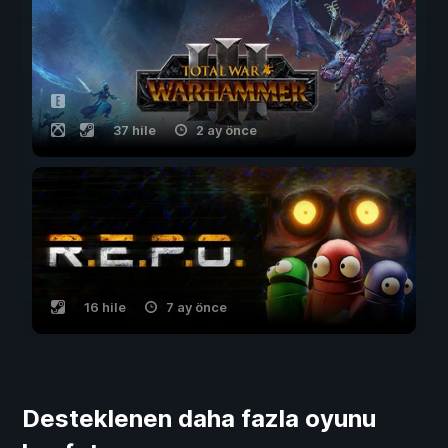
37 hile
2 ay önce
16 hile
7 ay önce
Desteklenen daha fazla oyunu