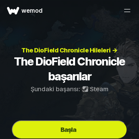
wemod
The DioField Chronicle Hileleri →
The DioField Chronicle
başarılar
Şundaki başarısı:
Steam
Başla