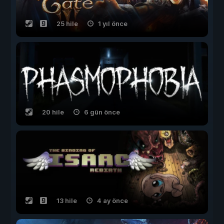
25 hile
1 yıl önce
20 hile
6 gün önce
13 hile
4 ay önce