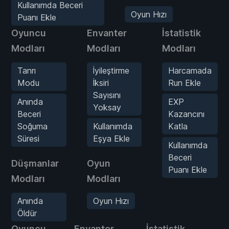
Kullanımda Beceri
Oyun Hızı
Puanı Ekle
Oyuncu
Envanter
İstatistik
Modları
Modları
Modları
Tanrı
İyileştirme
Harcamada
Modu
İksiri
Run Ekle
Sayısını
Anında
EXP
Yoksay
Beceri
Kazancını
Soğuma
Kullanımda
Katla
Süresi
Eşya Ekle
Kullanımda
Beceri
Düşmanlar
Oyun
Puanı Ekle
Modları
Modları
Anında
Oyun Hızı
Öldür
Oyuncu
Envanter
İstatistik
D