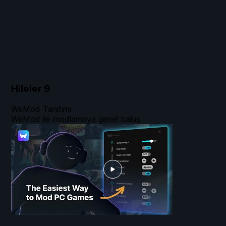
Hileler
9
WeMod Tanıtımı
WeMod ile modlamaya genel bakış