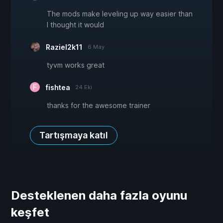
The mods make leveling up way easier than
I thought it would
Raziel2k11
6 May
tyvm works great
fishtea
24 Eki
thanks for the awesome trainer
Tartışmaya katıl
Desteklenen daha fazla oyunu
keşfet