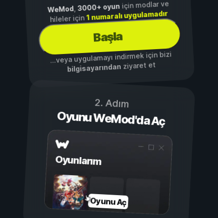
için modlar ve
3000+ oyun
,
WeMod
1 numaralı uygulamadır
hileler için
Başla
...veya uygulamayı indirmek için bizi
ziyaret et
bilgisayarından
2. Adım
Oyunu WeMod'da Aç
Oyunlarım
Oyunu Aç