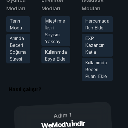
Modları
Modları
Modları
M
Tanrı
İyileştirme
Harcamada
Modu
İksiri
Run Ekle
Sayısını
Anında
EXP
Yoksay
O
Beceri
Kazancını
M
Soğuma
Kullanımda
Katla
Süresi
Eşya Ekle
Kullanımda
Beceri
Puanı Ekle
Nasıl çalışır?
Adım 1
WeMod'u İndir