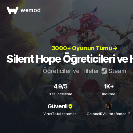
wemod
3000+ Oyunun Tümü→
Silent Hope Öğreticileri ve H
Öğreticiler ve Hileler
Steam
4.9/5
1K+
37K inceleme
indirme
Güvenli
VirusTotal taraması
ColonelRVH tarafından ↗