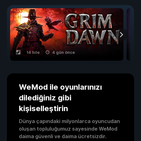
14 hile
4 gün önce
WeMod ile oyunlarınızı
dilediğiniz gibi
kişiselleştirin
Dünya çapındaki milyonlarca oyuncudan
oluşan topluluğumuz sayesinde WeMod
daima güvenli ve daima ücretsizdir.