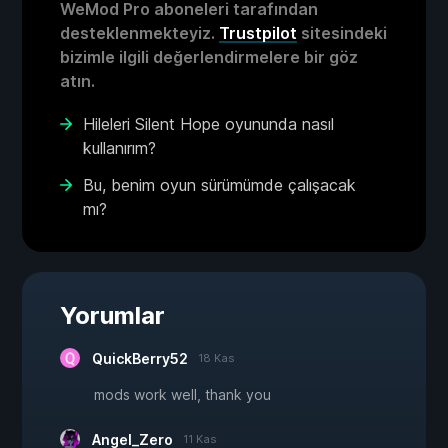
WeMod Pro aboneleri tarafından
desteklenmekteyiz.
Trustpilot
sitesindeki
bizimle ilgili değerlendirmelere bir göz
atın.
Hileleri Silent Hope oyununda nasıl
kullanırım?
Bu, benim oyun sürümümde çalışacak
mı?
Yorumlar
QuickBerry52
18 Kas
mods work well, thank you
Angel_Zero
11 Kas