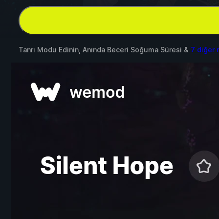
Tanrı Modu Edinin, Anında Beceri Soğuma Süresi &
7 diğer