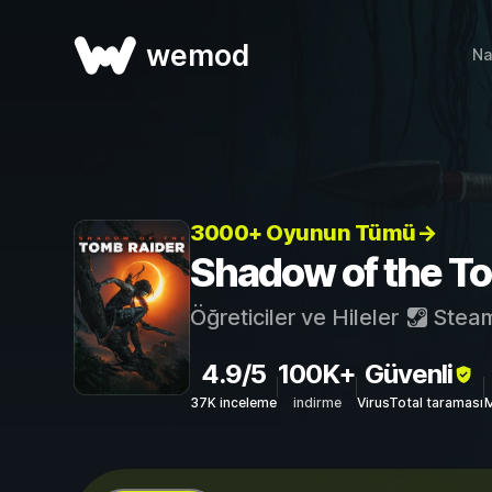
wemod
Na
3000+ Oyunun Tümü→
Shadow of the Tom
Öğreticiler ve Hileler
Stea
4.9/5
100K+
Güvenli
37K inceleme
indirme
VirusTotal taraması
M