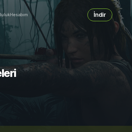
İndir
luluk
Hesabım
leri