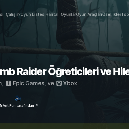
sıl Çalışır?
Oyun Listesi
Haritalı Oyunlar
Oyun Araçları
Özellikler
Top
b Raider Öğreticileri ve Hile
m
,
Epic Games
, ve
Xbox
rAntiFun tarafından ↗