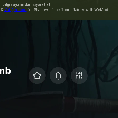
zi
bilgisayarından
ziyaret et
s &
7 diğer mod
for
Shadow of the Tomb Raider
with
WeMod