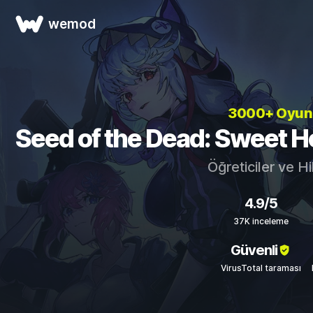
wemod
3000+ Oyu
Seed of the Dead: Sweet Hom
Öğreticiler ve Hi
4.9/5
37K inceleme
Güvenli
VirusTotal taraması