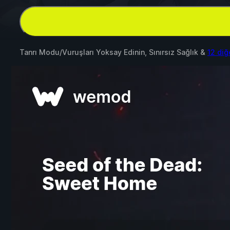
Tanrı Modu/Vuruşları Yoksay Edinin, Sınırsız Sağlık &
12 di