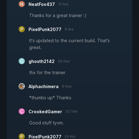
NeatFox437
12 Ara
Thanks for a great trainer :)
PixelPunk2077
9 Ara
It's updated to the current build. That's
great.
ghosth2142
28 Kas
thx for the trainer
Alphachimera
6 Kas
*thumbs up* Thanks
CrookedGamer
20 Tem
Good stuff tyvm.
PixelPunk2077
29 Nis