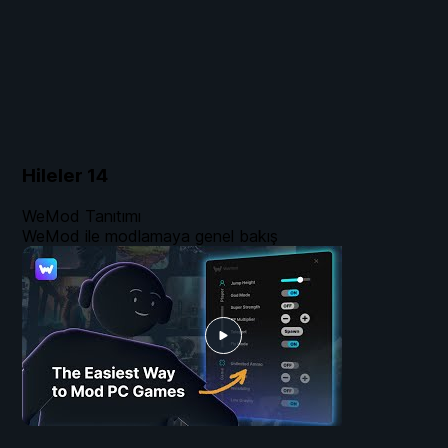
Hileler
14
WeMod Tanıtımı
WeMod ile modlamaya genel bakış