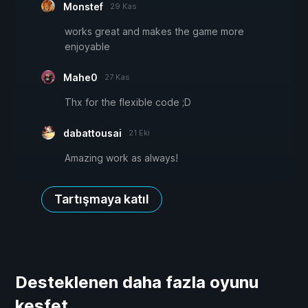
Monstef
29 Kas
works great and makes the game more
enjoyable
Mahe0
27 Kas
Thx for the flexible code ;D
dabattousai
21 Eki
Amazing work as always!
Tartışmaya katıl
Desteklenen daha fazla oyunu
keşfet