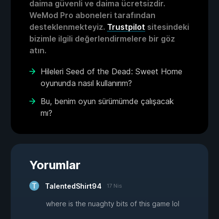
daima güvenli ve daima ücretsizdir.
WeMod Pro aboneleri tarafından
desteklenmekteyiz.
Trustpilot
sitesindeki
bizimle ilgili değerlendirmelere bir göz
atın.
Hileleri Seed of the Dead: Sweet Home
oyununda nasıl kullanırım?
Bu, benim oyun sürümümde çalışacak
mı?
Yorumlar
TalentedShirt94
17 Nis
where is the nuaghty bits of this game lol