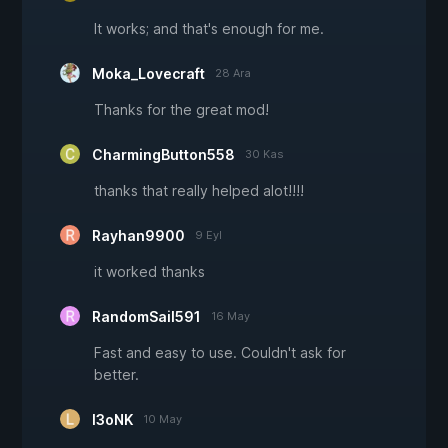
It works; and that's enough for me.
Moka_Lovecraft
28 Ara
Thanks for the great mod!
CharmingButton558
30 Kas
thanks that really helped alot!!!!
Rayhan9900
9 Eyl
it worked thanks
RandomSail591
16 May
Fast and easy to use. Couldn't ask for
better.
l3oNK
10 May