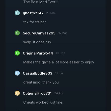
The Best Mod Ever!!!
ghosth2142
23 Nis
thx for trainer
SecureCanvas295
15 Mar
welp. it does run
OriginalParty544
10 Oca
Makes the game a lot more easier to enjoy
CasualBottle833
3 Oca
great mod. thank you
OptionalFrog731
24 Ara
Cheats worked just fine.