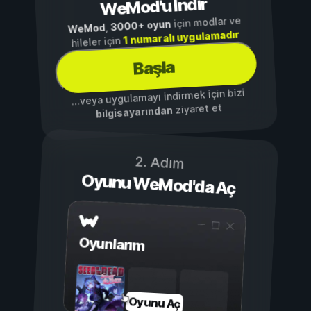
WeMod'u İndir
için modlar ve
3000+ oyun
,
WeMod
1 numaralı uygulamadır
hileler için
Başla
...veya uygulamayı indirmek için bizi
ziyaret et
bilgisayarından
2. Adım
Oyunu WeMod'da Aç
Oyunlarım
Oyunu Aç