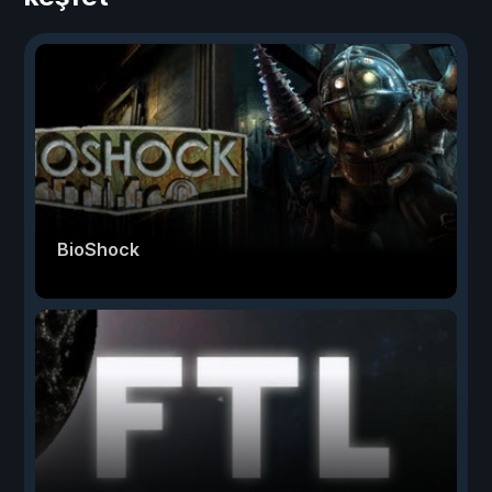
BioShock