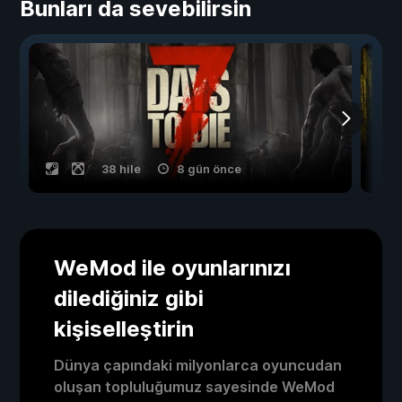
Bunları da sevebilirsin
38 hile
8 gün önce
WeMod ile oyunlarınızı
dilediğiniz gibi
kişiselleştirin
Dünya çapındaki milyonlarca oyuncudan
oluşan topluluğumuz sayesinde WeMod