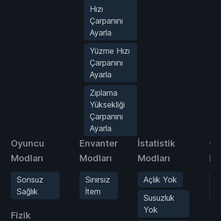
Hızı
Çarpanını
Ayarla
Yüzme Hızı
Çarpanını
Ayarla
Zıplama
Yüksekliği
Çarpanını
Ayarla
Oyuncu
Envanter
İstatistik
Oy
Modları
Modları
Modları
Mo
Sonsuz
Sınırsız
Açlık Yok
O
Sağlık
İtem
H
Susuzluk
Yok
Fizik