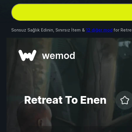
Sonsuz Sağlık Edinin, Sınırsız İtem &
12 diğer mod
for
Retre