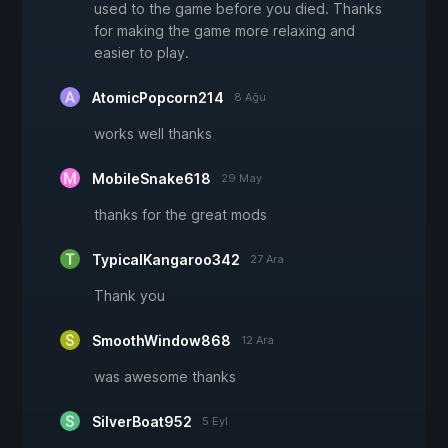
used to the game before you died. Thanks
for making the game more relaxing and
easier to play.
AtomicPopcorn214
8 Ağu
works well thanks
MobileSnake618
29 May
thanks for the great mods
TypicalKangaroo342
27 Ara
Thank you
SmoothWindow868
12 Ara
was awesome thanks
SilverBoat952
5 Eyl