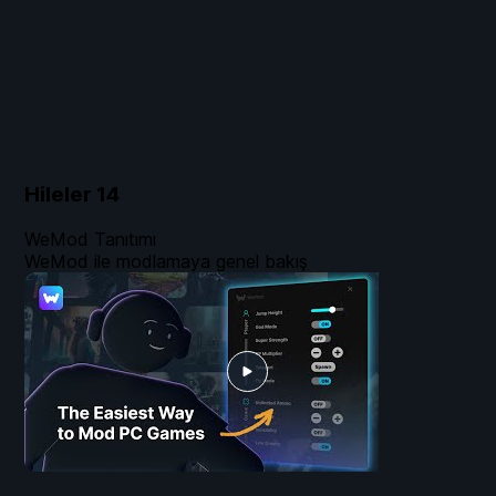
Hileler
14
WeMod Tanıtımı
WeMod ile modlamaya genel bakış