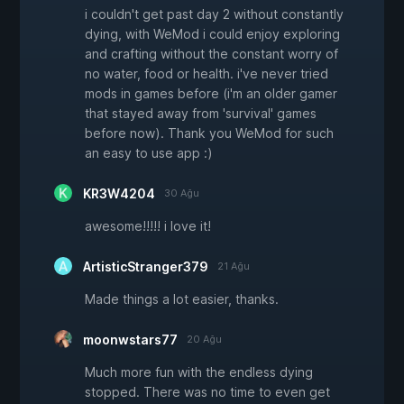
i couldn't get past day 2 without constantly
dying, with WeMod i could enjoy exploring
and crafting without the constant worry of
no water, food or health. i've never tried
mods in games before (i'm an older gamer
that stayed away from 'survival' games
before now). Thank you WeMod for such
an easy to use app :)
KR3W4204
30 Ağu
awesome!!!!! i love it!
ArtisticStranger379
21 Ağu
Made things a lot easier, thanks.
moonwstars77
20 Ağu
Much more fun with the endless dying
stopped. There was no time to even get