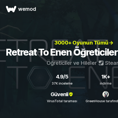
wemod
3000+ Oyunun Tümü→
Retreat To Enen Öğreticileri
Öğreticiler ve Hileler
Stea
4.9/5
1K+
37K inceleme
indirme
Güvenli
VirusTotal taraması
GreenHouse tarafın