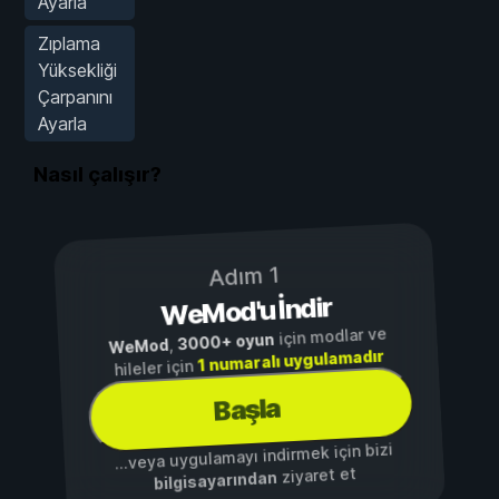
Ayarla
Zıplama
Yüksekliği
Çarpanını
Ayarla
Nasıl çalışır?
Adım 1
WeMod'u İndir
için modlar ve
3000+ oyun
,
WeMod
1 numaralı uygulamadır
hileler için
Başla
...veya uygulamayı indirmek için bizi
ziyaret et
bilgisayarından