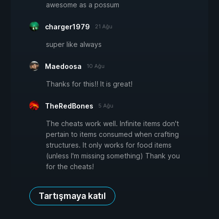
awesome as a possum
charger1979
21 Ağu
super like always
Maedoosa
10 Ağu
Thanks for this!! It is great!
TheRedBones
5 Ağu
The cheats work well. Infinite items don't
pertain to items consumed when crafting
structures. It only works for food items
(unless I'm missing something) Thank you
for the cheats!
Tartışmaya katıl