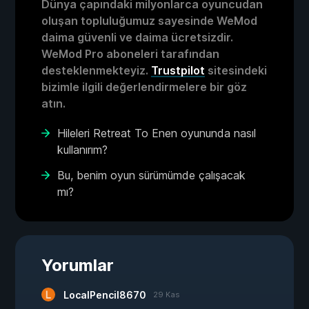
Dünya çapındaki milyonlarca oyuncudan
oluşan topluluğumuz sayesinde WeMod
daima güvenli ve daima ücretsizdir.
WeMod Pro aboneleri tarafından
desteklenmekteyiz.
Trustpilot
sitesindeki
bizimle ilgili değerlendirmelere bir göz
atın.
Hileleri Retreat To Enen oyununda nasıl
kullanırım?
Bu, benim oyun sürümümde çalışacak
mı?
Yorumlar
LocalPencil8670
29 Kas