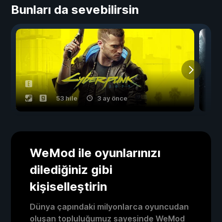
Bunları da sevebilirsin
53 hile
3 ay önce
WeMod ile oyunlarınızı
dilediğiniz gibi
kişiselleştirin
Dünya çapındaki milyonlarca oyuncudan
oluşan topluluğumuz sayesinde WeMod