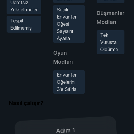
Ücretsiz
Yükseltmeler
Seçili
Düşmanlar
Envanter
Tespit
Modları
Öğesi
Edilmemiş
Sayısını
Tek
Ayarla
Vuruşta
Öldürme
Oyun
Modları
Envanter
Öğelerini
3'e Sıfırla
Nasıl çalışır?
Adım 1