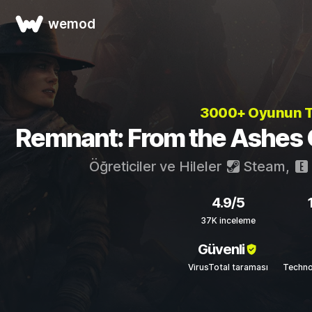
wemod
3000+ Oyunun
Remnant: From the Ashes Öğr
Öğreticiler ve Hileler
Steam
,
4.9/5
37K inceleme
Güvenli
VirusTotal taraması
Techno