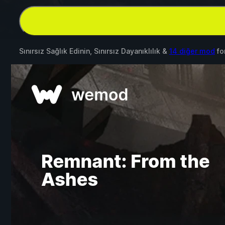
Sınırsız Sağlık Edinin, Sınırsız Dayanıklılık &
14 diğer mod
fo