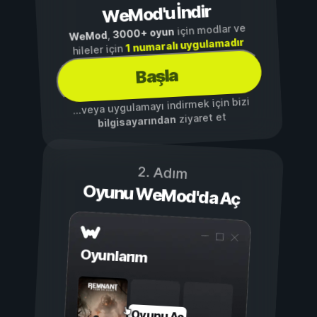
WeMod'u İndir
için modlar ve
3000+ oyun
,
WeMod
1 numaralı uygulamadır
hileler için
Başla
...veya uygulamayı indirmek için bizi
ziyaret et
bilgisayarından
2. Adım
Oyunu WeMod'da Aç
Oyunlarım
Oyunu Aç