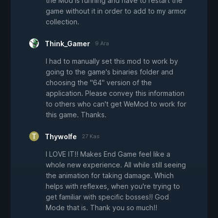
the Mod is running and have to restart the
game without it in order to add to my armor
collection.
Think_Gamer
9 Ara
I had to manually set this mod to work by
going to the game's binaries folder and
choosing the "64" version of the
application. Please convey this information
to others who can't get WeMod to work for
this game. Thanks.
Thywolfe
27 Kas
I LOVE IT!! Makes End Game feel like a
whole new experience. All while still seeing
the animation for taking damage. Which
helps with reflexes, when you're trying to
get familiar with specific bosses!! God
Mode that is. Thank you so much!!