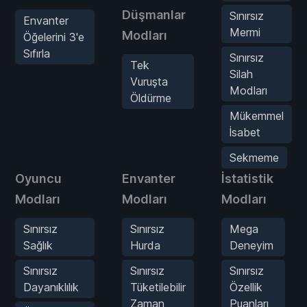
Düşmanlar
Sınırsız
Envanter
Mermi
Modları
Öğelerini 3'e
Sıfırla
Sınırsız
Tek
Silah
Vuruşta
Modları
Öldürme
Mükemmel
İsabet
Sekmeme
Oyuncu
Envanter
İstatistik
Modları
Modları
Modları
Sınırsız
Sınırsız
Mega
Sağlık
Hurda
Deneyim
Sınırsız
Sınırsız
Sınırsız
Dayanıklılık
Tüketilebilir
Özellik
Zaman
Puanları