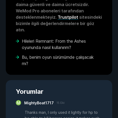
daima güvenli ve daima ücretsizdir.
WeMod Pro aboneleri tarafından
desteklenmekteyiz.
Trustpilot
sitesindeki
bizimle ilgili değerlendirmelere bir göz
atın.
Hileleri Remnant: From the Ashes
oyununda nasıl kullanırım?
Bu, benim oyun sürümümde çalışacak
mı?
Yorumlar
MightyBoat1717
15 Eki
Thanks man, I only used it lightly for hp to