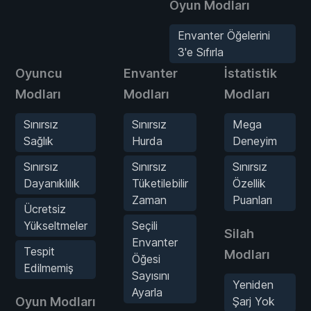
Oyun Modları
Envanter Öğelerini
3'e Sıfırla
Oyuncu
Envanter
İstatistik
Modları
Modları
Modları
Sınırsız
Sınırsız
Mega
Sağlık
Hurda
Deneyim
Sınırsız
Sınırsız
Sınırsız
Dayanıklılık
Tüketilebilir
Özellik
Zaman
Puanları
Ücretsiz
Yükseltmeler
Seçili
Silah
Envanter
Tespit
Modları
Öğesi
Edilmemiş
Sayısını
Yeniden
Ayarla
Oyun Modları
Şarj Yok