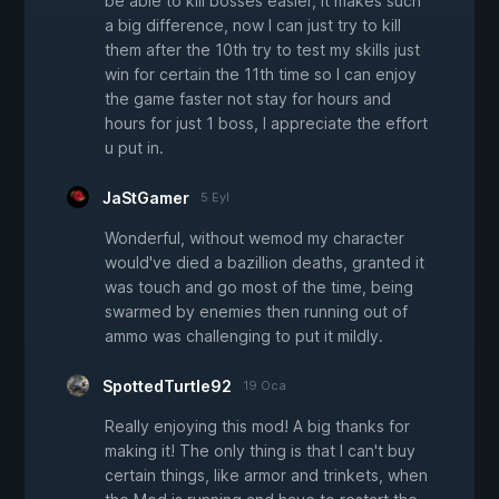
be able to kill bosses easier, it makes such
a big difference, now I can just try to kill
them after the 10th try to test my skills just
win for certain the 11th time so I can enjoy
the game faster not stay for hours and
hours for just 1 boss, I appreciate the effort
u put in.
JaStGamer
5 Eyl
Wonderful, without wemod my character
would've died a bazillion deaths, granted it
was touch and go most of the time, being
swarmed by enemies then running out of
ammo was challenging to put it mildly.
SpottedTurtle92
19 Oca
Really enjoying this mod! A big thanks for
making it! The only thing is that I can't buy
certain things, like armor and trinkets, when