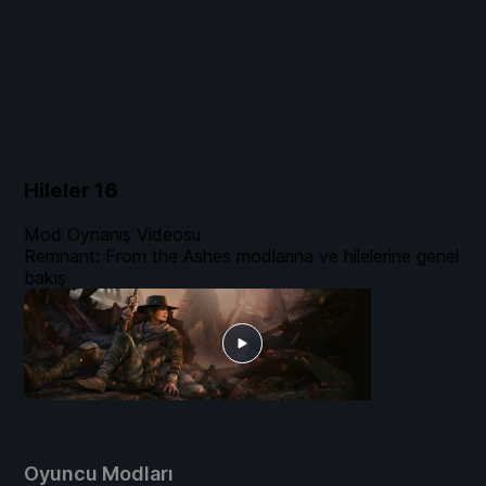
Hileler
16
Mod Oynanış Videosu
Remnant: From the Ashes modlarına ve hilelerine genel
bakış
Oyuncu Modları